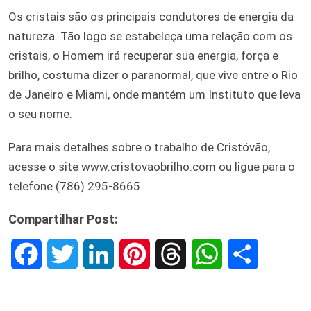
Os cristais são os principais condutores de energia da
natureza. Tão logo se estabeleça uma relação com os
cristais, o Homem irá recuperar sua energia, força e
brilho, costuma dizer o paranormal, que vive entre o Rio
de Janeiro e Miami, onde mantém um Instituto que leva
o seu nome.
Para mais detalhes sobre o trabalho de Cristóvão,
acesse o site www.cristovaobrilho.com ou ligue para o
telefone (786) 295-8665.
Compartilhar Post:
F
T
L
P
T
W
S
a
w
i
i
h
h
h