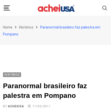
Skip
to
content
Home
Histórico
Paranormal brasileiro faz palestra em
Pompano
HISTÓRICO
Paranormal brasileiro faz
palestra em Pompano
BY
ACHEIUSA
11/03/2011