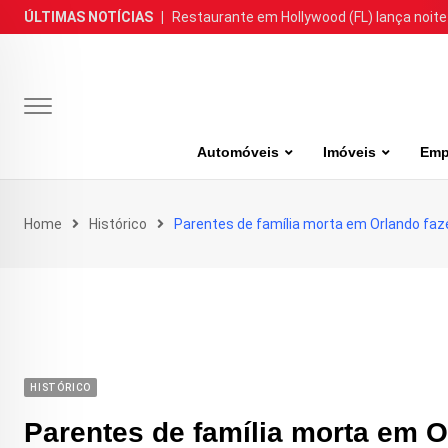
Skip
ÚLTIMAS NOTÍCIAS
|
Restaurante em Hollywood (FL) lança noite
to
content
Automóveis
Imóveis
Emp
Home
Histórico
Parentes de família morta em Orlando faz
HISTÓRICO
Parentes de família morta em 