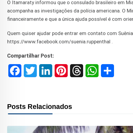
O Itamaraty informou que o consulado brasileiro em Mia
acompanha as investigações da polícia americana. O Min
financeiramente e que a única ajuda possível é com ori
Quem quiser ajudar pode entrar em contato com Suênia 
https://www.facebook.com/suenia.ruppenthal .
Compartilhar Post:
F
T
L
P
T
W
S
a
w
i
i
h
h
h
c
i
n
n
r
a
a
Posts Relacionados
e
t
k
t
e
t
r
b
t
e
e
a
s
e