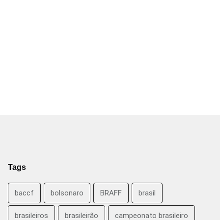
Tags
baccf
bolsonaro
BRAFF
brasil
brasileiros
brasileirão
campeonato brasileiro