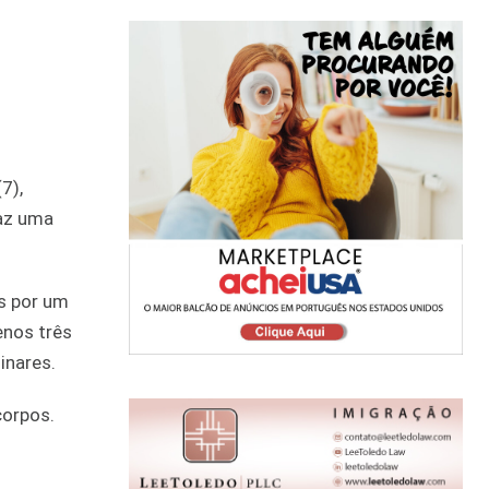
7),
faz uma
os por um
enos três
inares.
corpos.