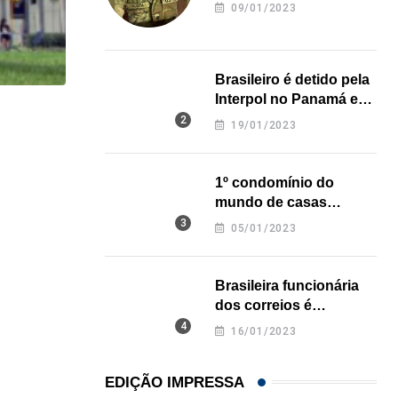
revela onde deixou o
09/01/2023
corpo
Brasileiro é detido pela
Interpol no Panamá e
pode pegar prisão
HISTÓRICO
19/01/2023
perpétua nos EUA
Açaí é reconhecido oficialmente como fruto brasi
1º condomínio do
21/01/2026
mundo de casas
impressas em 3D é
05/01/2023
inaugurado no Texas
Brasileira funcionária
dos correios é
assassinada a facadas
16/01/2023
na Califórnia
EDIÇÃO IMPRESSA