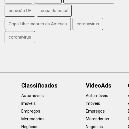
conexão UF
copa do brasil
Copa Libertadores da América
coronavirus
coronavírus
Classificados
VideoAds
Automóveis
Automóveis
Imóveis
Imóveis
Empregos
Empregos
Mercadorias
Mercadorias
Negócios
Negócios