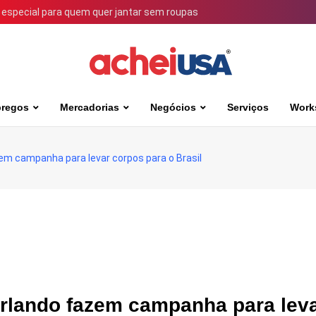
 especial para quem quer jantar sem roupas
regos
Mercadorias
Negócios
Serviços
Work
em campanha para levar corpos para o Brasil
Orlando fazem campanha para lev