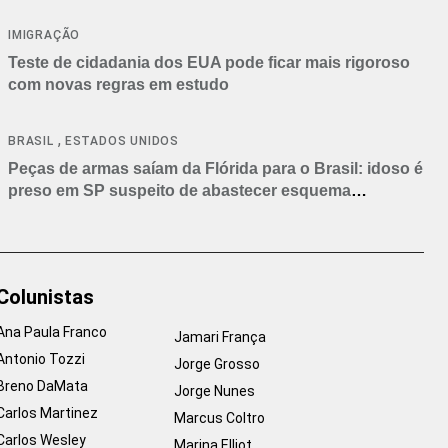
IMIGRAÇÃO
Teste de cidadania dos EUA pode ficar mais rigoroso
com novas regras em estudo
,
BRASIL
ESTADOS UNIDOS
Peças de armas saíam da Flórida para o Brasil: idoso é
preso em SP suspeito de abastecer esquema
criminoso
Colunistas
Ana Paula Franco
Jamari França
Antonio Tozzi
Jorge Grosso
Breno DaMata
Jorge Nunes
Carlos Martinez
Marcus Coltro
Carlos Wesley
Marina Elliot