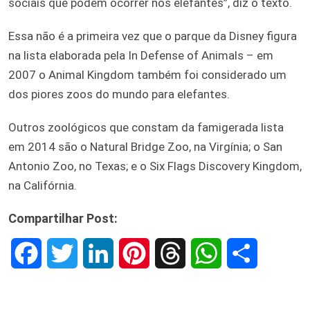
sociais que podem ocorrer nos elefantes”, diz o texto.
Essa não é a primeira vez que o parque da Disney figura
na lista elaborada pela In Defense of Animals – em
2007 o Animal Kingdom também foi considerado um
dos piores zoos do mundo para elefantes.
Outros zoológicos que constam da famigerada lista
em 2014 são o Natural Bridge Zoo, na Virgínia; o San
Antonio Zoo, no Texas; e o Six Flags Discovery Kingdom,
na Califórnia.
Compartilhar Post:
F
T
L
P
T
W
S
a
w
i
i
h
h
h