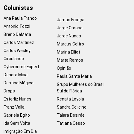
Colunistas
Ana Paula Franco
Jamari França
Antonio Tozzi
Jorge Grosso
Breno DaMata
Jorge Nunes
Carlos Martinez
Marcus Coltro
Carlos Wesley
Marina Elliot
Circulando
Marta Ramos
Cybercrime Expert
Opinião
Debora Maia
Paula Santa Maria
Destino Mágico
Grupo Mulheres do Brasil
Drops
Sul da Flórida
Esterliz Nunes
Renata Loyola
Franz Valla
Sandra Colicino
Gabriela Egito
Taiara Desirée
Ida Sem Volta
Tatiana Cesso
Imigração Em Dia