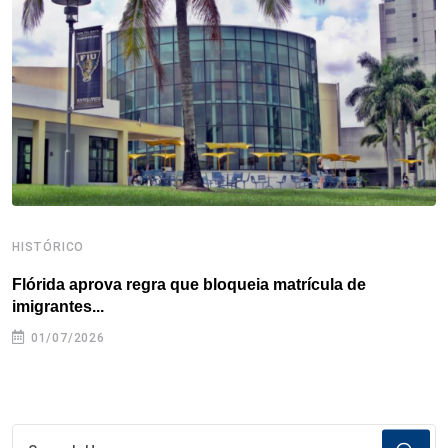
o
r
I
e
s
p
k
n
s
p
t
HISTÓRICO
H
Flórida aprova regra que bloqueia matrícula de
A
imigrantes...
01/07/2026