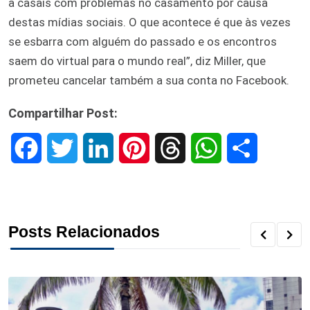
a casais com problemas no casamento por causa
destas mídias sociais. O que acontece é que às vezes
se esbarra com alguém do passado e os encontros
saem do virtual para o mundo real”, diz Miller, que
prometeu cancelar também a sua conta no Facebook.
Compartilhar Post:
F
T
L
P
T
W
S
a
w
i
i
h
h
h
c
i
n
n
r
a
a
Posts Relacionados
e
t
k
t
e
t
r
b
t
e
e
a
s
e
o
e
d
r
d
A