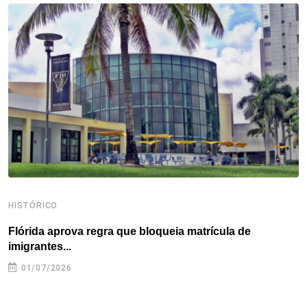
o
e
d
r
d
A
o
r
I
e
s
p
k
n
s
p
t
HISTÓRICO
H
Flórida aprova regra que bloqueia matrícula de
A
imigrantes...
01/07/2026