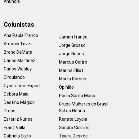
Anuncie
Colunistas
Ana Paula Franco
Jamari França
Antonio Tozzi
Jorge Grosso
Breno DaMata
Jorge Nunes
Carlos Martinez
Marcus Coltro
Carlos Wesley
Marina Elliot
Circulando
Marta Ramos
Cybercrime Expert
Opinião
Debora Maia
Paula Santa Maria
Destino Mágico
Grupo Mulheres do Brasil
Drops
Sul da Flórida
Esterliz Nunes
Renata Loyola
Franz Valla
Sandra Colicino
Gabriela Egito
Taiara Desirée