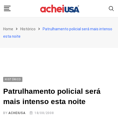
Skip
to
content
Home
Histórico
Patrulhamento policial será mais intenso
esta noite
HISTÓRICO
Patrulhamento policial será
mais intenso esta noite
BY
ACHEIUSA
18/08/2008