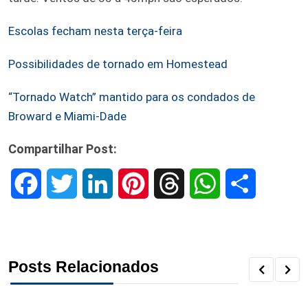
Escolas fecham nesta terça-feira
Possibilidades de tornado em Homestead
“Tornado Watch” mantido para os condados de
Broward e Miami-Dade
Compartilhar Post:
F
T
L
P
T
W
S
a
w
i
i
h
h
h
c
i
n
n
r
a
a
Posts Relacionados
e
t
k
t
e
t
r
b
t
e
e
a
s
e