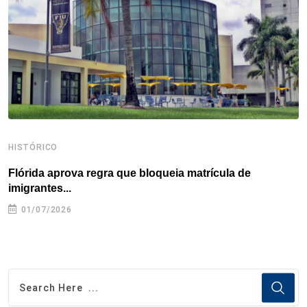
k
n
s
p
t
HISTÓRICO
H
Flórida aprova regra que bloqueia matrícula de
A
imigrantes...
01/07/2026