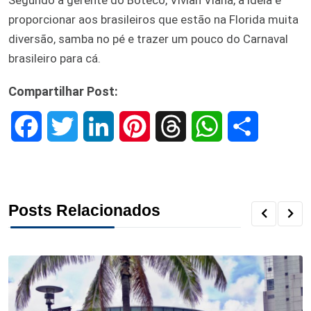
Segundo a gerente do Boteco, Vivian Viana, a ideia é
proporcionar aos brasileiros que estão na Florida muita
diversão, samba no pé e trazer um pouco do Carnaval
brasileiro para cá.
Compartilhar Post:
F
T
L
P
T
W
S
a
w
i
i
h
h
h
c
i
n
n
r
a
a
Posts Relacionados
e
t
k
t
e
t
r
b
t
e
e
a
s
e
o
e
d
r
d
A
o
r
I
e
s
p