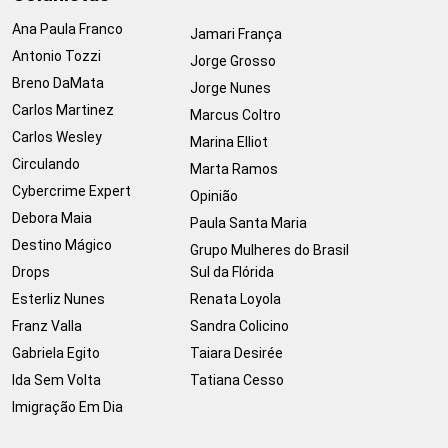
Ana Paula Franco
Jamari França
Antonio Tozzi
Jorge Grosso
Breno DaMata
Jorge Nunes
Carlos Martinez
Marcus Coltro
Carlos Wesley
Marina Elliot
Circulando
Marta Ramos
Cybercrime Expert
Opinião
Debora Maia
Paula Santa Maria
Destino Mágico
Grupo Mulheres do Brasil
Drops
Sul da Flórida
Esterliz Nunes
Renata Loyola
Franz Valla
Sandra Colicino
Gabriela Egito
Taiara Desirée
Ida Sem Volta
Tatiana Cesso
Imigração Em Dia