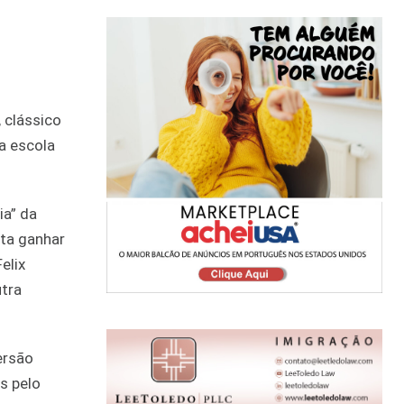
 clássico
a escola
ia” da
nta ganhar
elix
utra
ersão
s pelo