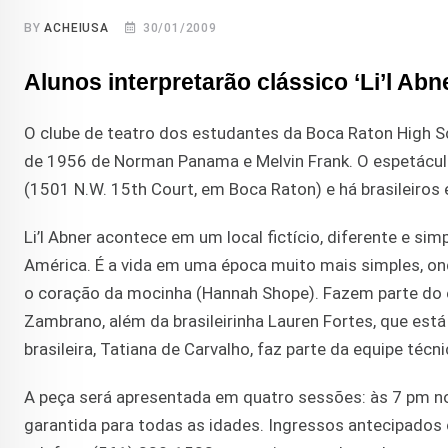
BY
ACHEIUSA
30/01/2009
Alunos interpretarão clássico ‘Li’l Abn
O clube de teatro dos estudantes da Boca Raton High Sc
de 1956 de Norman Panama e Melvin Frank. O espetáculo 
(1501 N.W. 15th Court, em Boca Raton) e há brasileiros 
Li’l Abner acontece em um local fictício, diferente e s
América. É a vida em uma época muito mais simples, ond
o coração da mocinha (Hannah Shope). Fazem parte do 
Zambrano, além da brasileirinha Lauren Fortes, que está
brasileira, Tatiana de Carvalho, faz parte da equipe téc
A peça será apresentada em quatro sessões: às 7 pm nos
garantida para todas as idades. Ingressos antecipados 