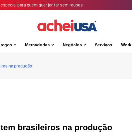
 especial para quem quer jantar sem roupas
regos
Mercadorias
Negócios
Serviços
Work
iros na produção
tem brasileiros na produção