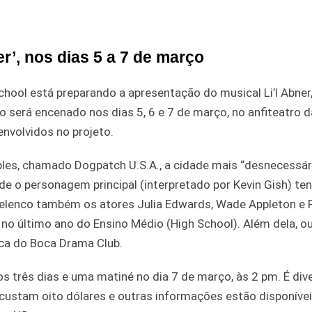
er’, nos dias 5 a 7 de março
hool está preparando a apresentação do musical Li’l Abner,
será encenado nos dias 5, 6 e 7 de março, no anfiteatro d
envolvidos no projeto.
imples, chamado Dogpatch U.S.A., a cidade mais “desnecessár
e o personagem principal (interpretado por Kevin Gish) te
elenco também os atores Julia Edwards, Wade Appleton e F
 no último ano do Ensino Médio (High School). Além dela, o
nica do Boca Drama Club.
 três dias e uma matiné no dia 7 de março, às 2 pm. É div
custam oito dólares e outras informações estão disponívei