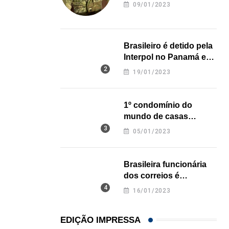
revela onde deixou o
HISTÓRICO
09/01/2023
corpo
Açaí é reconhecido oficialmente como fruto brasi
21/01/2026
Brasileiro é detido pela
Interpol no Panamá e
pode pegar prisão
19/01/2023
perpétua nos EUA
1º condomínio do
mundo de casas
impressas em 3D é
05/01/2023
inaugurado no Texas
Brasileira funcionária
dos correios é
assassinada a facadas
16/01/2023
na Califórnia
EDIÇÃO IMPRESSA