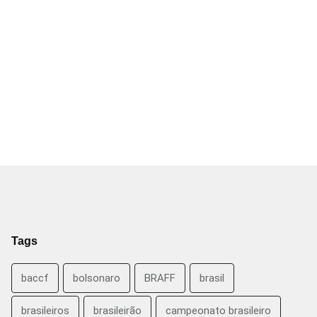
Tags
baccf
bolsonaro
BRAFF
brasil
brasileiros
brasileirão
campeonato brasileiro