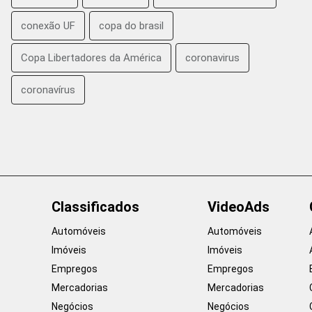
conexão UF
copa do brasil
Copa Libertadores da América
coronavirus
coronavírus
Classificados
VideoAds
Automóveis
Automóveis
Imóveis
Imóveis
Empregos
Empregos
Mercadorias
Mercadorias
Negócios
Negócios