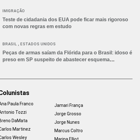
IMIGRAÇÃO
Teste de cidadania dos EUA pode ficar mais rigoroso
com novas regras em estudo
,
BRASIL
ESTADOS UNIDOS
Peças de armas saíam da Flórida para o Brasil: idoso é
preso em SP suspeito de abastecer esquema
criminoso
Colunistas
Ana Paula Franco
Jamari França
Antonio Tozzi
Jorge Grosso
Breno DaMata
Jorge Nunes
Carlos Martinez
Marcus Coltro
Carlos Wesley
Marina Elliot