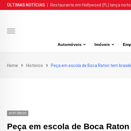
Skip
ÚLTIMAS NOTÍCIAS
|
Restaurante em Hollywood (FL) lança noite
to
content
Automóveis
Imóveis
Emp
Home
Histórico
Peça em escola de Boca Raton tem brasile
HISTÓRICO
Peça em escola de Boca Raton 