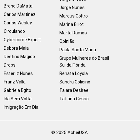
Breno DaMata
Jorge Nunes
Carlos Martinez
Marcus Coltro
Carlos Wesley
Marina Elliot
Circulando
Marta Ramos
Cybercrime Expert
Opinião
Debora Maia
Paula Santa Maria
Destino Mágico
Grupo Mulheres do Brasil
Drops
Sul da Flórida
Esterliz Nunes
Renata Loyola
Franz Valla
Sandra Colicino
Gabriela Egito
Taiara Desirée
Ida Sem Volta
Tatiana Cesso
Imigração Em Dia
© 2025 AcheiUSA.