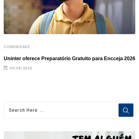
t
COMUNIDADE
B
Uninter oferece Preparatório Gratuito para Encceja 2026
E
e
06/08/2026