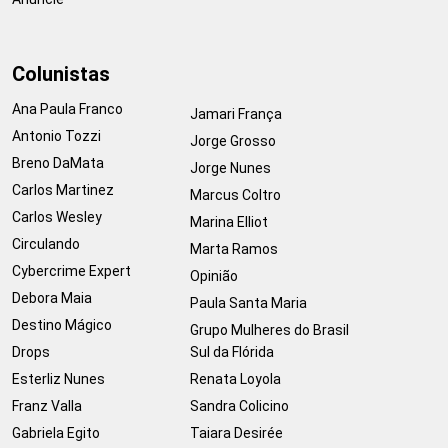
Colunistas
Ana Paula Franco
Jamari França
Antonio Tozzi
Jorge Grosso
Breno DaMata
Jorge Nunes
Carlos Martinez
Marcus Coltro
Carlos Wesley
Marina Elliot
Circulando
Marta Ramos
Cybercrime Expert
Opinião
Debora Maia
Paula Santa Maria
Destino Mágico
Grupo Mulheres do Brasil
Drops
Sul da Flórida
Esterliz Nunes
Renata Loyola
Franz Valla
Sandra Colicino
Gabriela Egito
Taiara Desirée