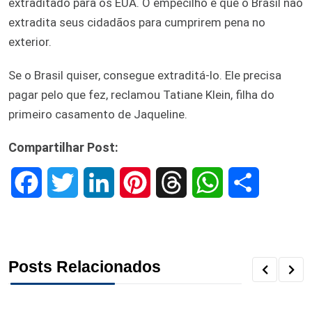
extraditado para os EUA. O empecilho é que o Brasil não
extradita seus cidadãos para cumprirem pena no
exterior.
Se o Brasil quiser, consegue extraditá-lo. Ele precisa
pagar pelo que fez, reclamou Tatiane Klein, filha do
primeiro casamento de Jaqueline.
Compartilhar Post:
F
T
L
P
T
W
S
a
w
i
i
h
h
h
c
i
n
n
r
a
a
Posts Relacionados
e
t
k
t
e
t
r
b
t
e
e
a
s
e