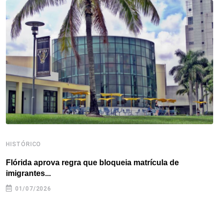
o
e
d
r
d
A
o
r
I
e
s
p
k
n
s
p
t
HISTÓRICO
H
Flórida aprova regra que bloqueia matrícula de
A
imigrantes...
01/07/2026