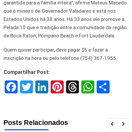
garantida para a família inteira”, afirma Mateus Macedo
que é mineiro de Governador Valadares e está nos
Estados Unidos há 38 anos. Há 33 anos ele promove a
Pelada 10 que é tradição entre a comunidade da região
de Boca Raton, Pompano Beach e Fort Lauderdale.
Quem quiser participar, deve pagar $5 e fazer a
inscrição na hora ou pelo telefone (754) 367-1955.
Compartilhar Post:
F
T
L
P
T
W
S
a
w
i
i
h
h
h
c
i
n
n
r
a
a
Posts Relacionados
e
t
k
t
e
t
r