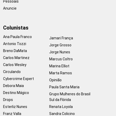
Pessoais
Anuncie
Colunistas
Ana Paula Franco
Jamari França
Antonio Tozzi
Jorge Grosso
Breno DaMata
Jorge Nunes
Carlos Martinez
Marcus Coltro
Carlos Wesley
Marina Elliot
Circulando
Marta Ramos
Cybercrime Expert
Opinião
Debora Maia
Paula Santa Maria
Destino Mágico
Grupo Mulheres do Brasil
Drops
Sul da Flórida
Esterliz Nunes
Renata Loyola
Franz Valla
Sandra Colicino