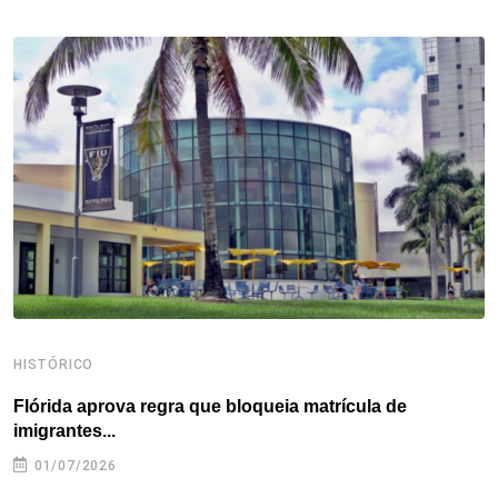
b
t
e
e
a
s
e
o
e
d
r
d
A
o
r
I
e
s
p
k
n
s
p
t
HISTÓRICO
H
Flórida aprova regra que bloqueia matrícula de
A
imigrantes...
01/07/2026