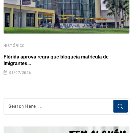
t
HISTÓRICO
H
Flórida aprova regra que bloqueia matrícula de
A
imigrantes...
01/07/2026