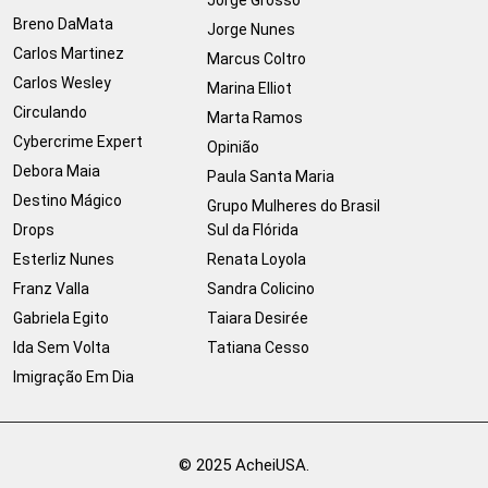
Breno DaMata
Jorge Nunes
Carlos Martinez
Marcus Coltro
Carlos Wesley
Marina Elliot
Circulando
Marta Ramos
Cybercrime Expert
Opinião
Debora Maia
Paula Santa Maria
Destino Mágico
Grupo Mulheres do Brasil
Drops
Sul da Flórida
Esterliz Nunes
Renata Loyola
Franz Valla
Sandra Colicino
Gabriela Egito
Taiara Desirée
Ida Sem Volta
Tatiana Cesso
Imigração Em Dia
© 2025 AcheiUSA.