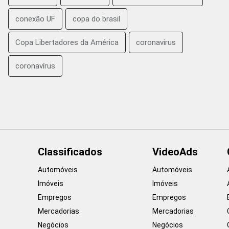
conexão UF
copa do brasil
Copa Libertadores da América
coronavirus
coronavírus
Classificados
VideoAds
Automóveis
Automóveis
Imóveis
Imóveis
Empregos
Empregos
Mercadorias
Mercadorias
Negócios
Negócios