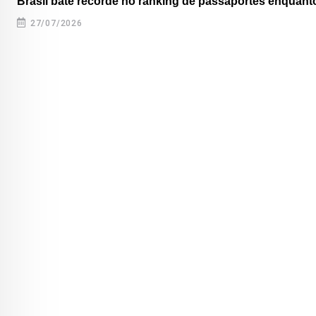
Brasil bate recorde no ranking de passaportes enquanto
27/07/2026