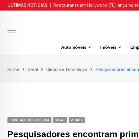
Skip
ÚLTIMAS NOTÍCIAS
|
Restaurante em Hollywood (FL) lança noite
to
content
Automóveis
Imóveis
Emp
Home
Geral
Ciência e Tecnologia
Pesquisadores encont
CIÊNCIA E TECNOLOGIA
GERAL
MUNDO
Pesquisadores encontram prime