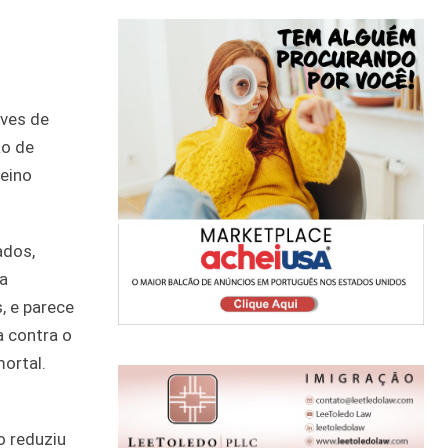
aves de
ão de
Reino
ados,
a
, e parece
a contra o
ortal.
 reduziu