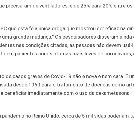
ue precisaram de ventiladores, e de 25% para 20% entre os
 BBC que esta “é a única droga que mostrou ser eficaz na di
de uma grande mudança.” Os pesquisadores disseram ainda 
ientes nas condições citadas, as pessoas não devem usá-
ito em pacientes com sintomas mais leves de coronavirus,
o de casos graves de Covid-19 não é nova e nem cara. É u
sada desde 1960 para o tratamento de doenças como artr
e beneficiar imediatamente com o uso da dexametasona,
 pandemia no Reino Unido, cerca de 5 mil vidas poderiam te