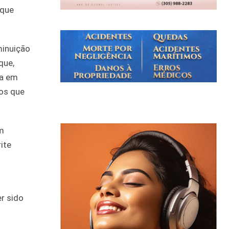
 que
minuição
que,
la em
 os que
m
ite
r sido