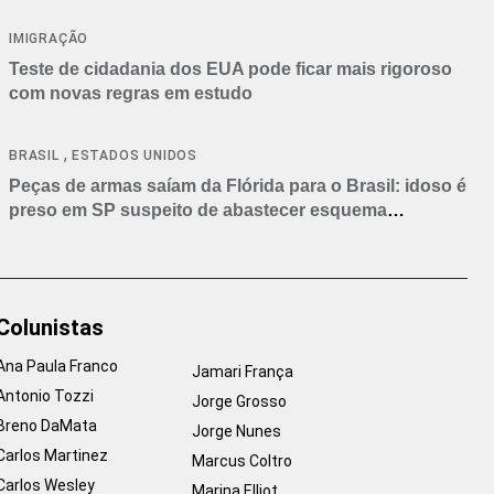
IMIGRAÇÃO
Teste de cidadania dos EUA pode ficar mais rigoroso
com novas regras em estudo
,
BRASIL
ESTADOS UNIDOS
Peças de armas saíam da Flórida para o Brasil: idoso é
preso em SP suspeito de abastecer esquema
criminoso
Colunistas
Ana Paula Franco
Jamari França
Antonio Tozzi
Jorge Grosso
Breno DaMata
Jorge Nunes
Carlos Martinez
Marcus Coltro
Carlos Wesley
Marina Elliot