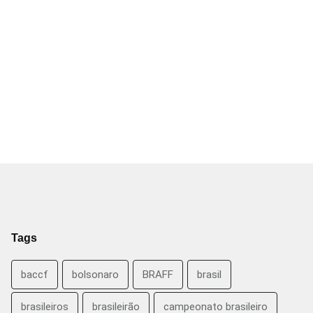
Tags
baccf
bolsonaro
BRAFF
brasil
brasileiros
brasileirão
campeonato brasileiro