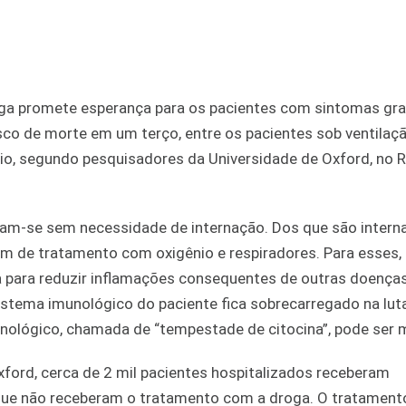
roga promete esperança para os pacientes com sintomas gr
sco de morte em um terço, entre os pacientes sob ventilaç
nio, segundo pesquisadores da Universidade de Oxford, no 
am-se sem necessidade de internação. Dos que são intern
 de tratamento com oxigênio e respiradores. Para esses, 
 para reduzir inflamações consequentes de outras doenças
stema imunológico do paciente fica sobrecarregado na lut
nológico, chamada de “tempestade de citocina”, pode ser m
xford, cerca de 2 mil pacientes hospitalizados receberam
e não receberam o tratamento com a droga. O tratamento