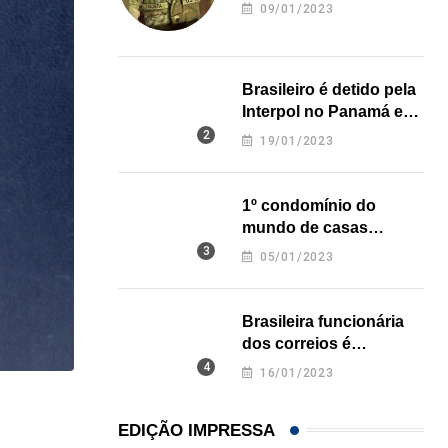
revela onde deixou o
09/01/2023
corpo
Brasileiro é detido pela
Interpol no Panamá e
pode pegar prisão
19/01/2023
perpétua nos EUA
1º condomínio do
mundo de casas
impressas em 3D é
05/01/2023
inaugurado no Texas
Brasileira funcionária
dos correios é
assassinada a facadas
16/01/2023
na Califórnia
,
,
BRASIL
ESTADOS UNIDOS
MUNDO
EDIÇÃO IMPRESSA