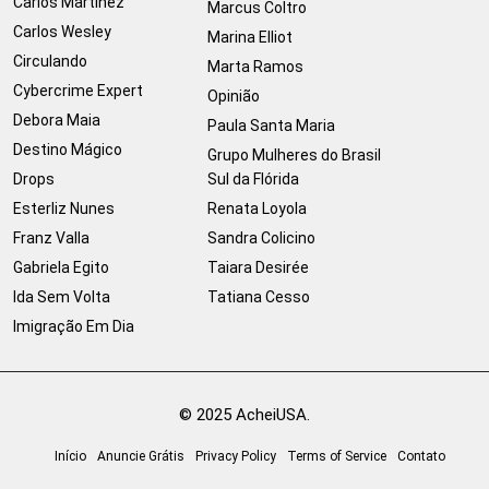
Carlos Martinez
Marcus Coltro
Carlos Wesley
Marina Elliot
Circulando
Marta Ramos
Cybercrime Expert
Opinião
Debora Maia
Paula Santa Maria
Destino Mágico
Grupo Mulheres do Brasil
Drops
Sul da Flórida
Esterliz Nunes
Renata Loyola
Franz Valla
Sandra Colicino
Gabriela Egito
Taiara Desirée
Ida Sem Volta
Tatiana Cesso
Imigração Em Dia
© 2025 AcheiUSA.
Início
Anuncie Grátis
Privacy Policy
Terms of Service
Contato