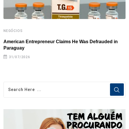
NEGÓCIOS
N
American Entrepreneur Claims He Was Defrauded in
D
Paraguay
31/07/2026