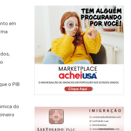
ento em
orma
ados,
no
que o PIB
nômica do
rimeiro