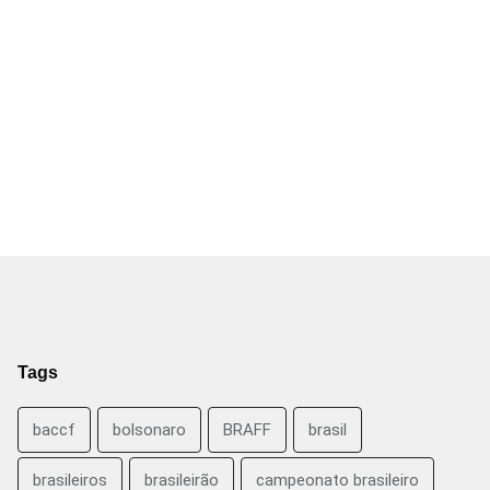
Tags
baccf
bolsonaro
BRAFF
brasil
brasileiros
brasileirão
campeonato brasileiro