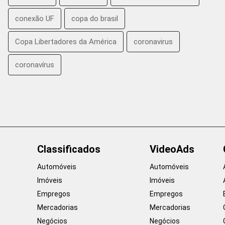
conexão UF
copa do brasil
Copa Libertadores da América
coronavirus
coronavírus
Classificados
VideoAds
Automóveis
Automóveis
Imóveis
Imóveis
Empregos
Empregos
Mercadorias
Mercadorias
Negócios
Negócios