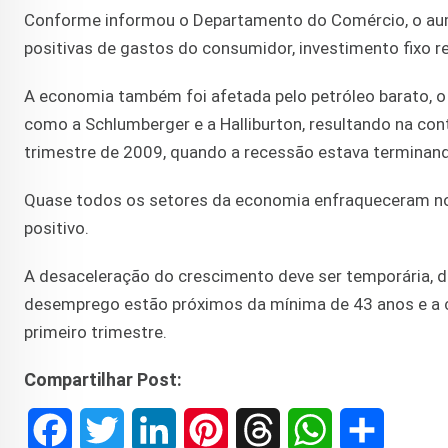
Conforme informou o Departamento do Comércio, o aumen
positivas de gastos do consumidor, investimento fixo r
A economia também foi afetada pelo petróleo barato, o
como a Schlumberger e a Halliburton, resultando na co
trimestre de 2009, quando a recessão estava terminan
Quase todos os setores da economia enfraqueceram no p
positivo.
A desaceleração do crescimento deve ser temporária, d
desemprego estão próximos da mínima de 43 anos e a cr
primeiro trimestre.
Compartilhar Post:
F
T
L
P
T
W
S