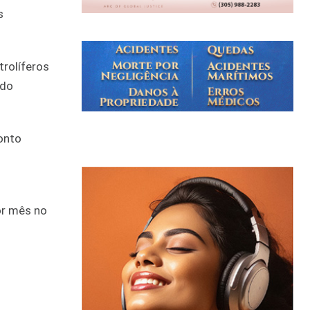
s
trolíferos
ndo
onto
or mês no