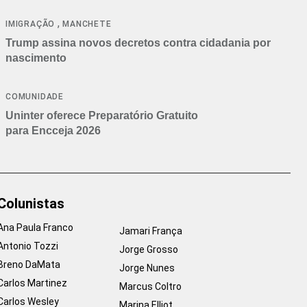
cancelamentos
,
IMIGRAÇÃO
MANCHETE
Trump assina novos decretos contra cidadania por
nascimento
COMUNIDADE
Uninter oferece Preparatório Gratuito
para Encceja 2026
Colunistas
Ana Paula Franco
Jamari França
Antonio Tozzi
Jorge Grosso
Breno DaMata
Jorge Nunes
Carlos Martinez
Marcus Coltro
Carlos Wesley
Marina Elliot