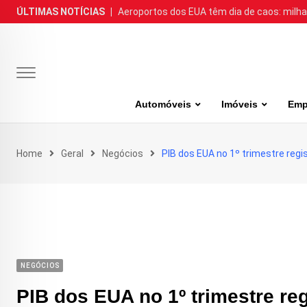
Skip
ÚLTIMAS NOTÍCIAS
|
Aeroportos dos EUA têm dia de caos: milh
to
content
Automóveis
Imóveis
Emp
Home
Geral
Negócios
PIB dos EUA no 1º trimestre regi
NEGÓCIOS
PIB dos EUA no 1º trimestre reg