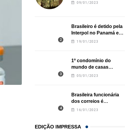
revela onde deixou o
09/01/2023
corpo
Brasileiro é detido pela
Interpol no Panamá e
pode pegar prisão
19/01/2023
perpétua nos EUA
1º condomínio do
mundo de casas
impressas em 3D é
05/01/2023
inaugurado no Texas
Brasileira funcionária
NEGÓCIOS
dos correios é
assassinada a facadas
De São Paulo para os Estados Unidos: como...
16/01/2023
na Califórnia
31/07/2026
EDIÇÃO IMPRESSA