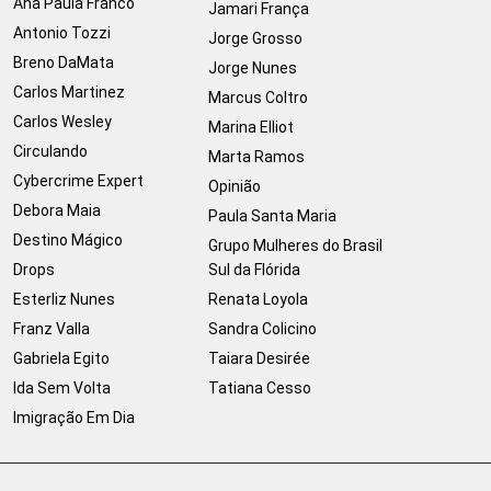
Ana Paula Franco
Jamari França
Antonio Tozzi
Jorge Grosso
Breno DaMata
Jorge Nunes
Carlos Martinez
Marcus Coltro
Carlos Wesley
Marina Elliot
Circulando
Marta Ramos
Cybercrime Expert
Opinião
Debora Maia
Paula Santa Maria
Destino Mágico
Grupo Mulheres do Brasil
Drops
Sul da Flórida
Esterliz Nunes
Renata Loyola
Franz Valla
Sandra Colicino
Gabriela Egito
Taiara Desirée
Ida Sem Volta
Tatiana Cesso
Imigração Em Dia