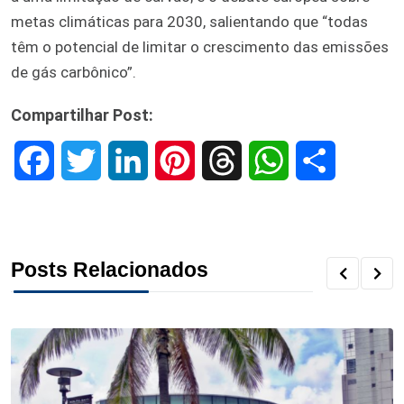
metas climáticas para 2030, salientando que “todas
têm o potencial de limitar o crescimento das emissões
de gás carbônico”.
Compartilhar Post:
F
T
L
P
T
W
S
a
w
i
i
h
h
h
c
i
n
n
r
a
a
Posts Relacionados
e
t
k
t
e
t
r
b
t
e
e
a
s
e
o
e
d
r
d
A
o
r
I
e
s
p