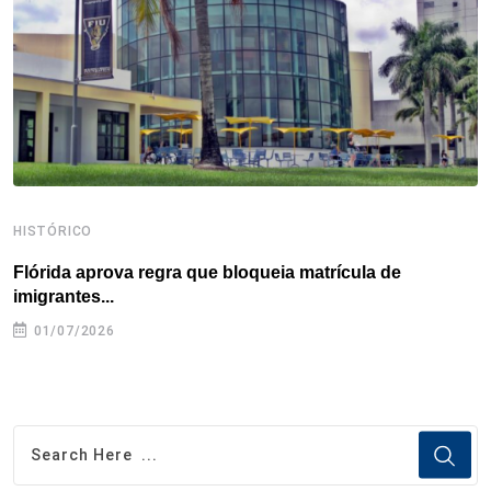
k
n
s
p
t
HISTÓRICO
H
Flórida aprova regra que bloqueia matrícula de
A
imigrantes...
01/07/2026