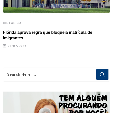
HISTÓRICO
H
Flórida aprova regra que bloqueia matrícula de
A
imigrantes...
01/07/2026