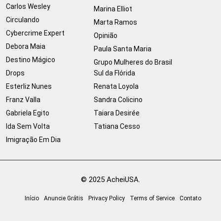
Carlos Wesley
Marina Elliot
Circulando
Marta Ramos
Cybercrime Expert
Opinião
Debora Maia
Paula Santa Maria
Destino Mágico
Grupo Mulheres do Brasil
Drops
Sul da Flórida
Esterliz Nunes
Renata Loyola
Franz Valla
Sandra Colicino
Gabriela Egito
Taiara Desirée
Ida Sem Volta
Tatiana Cesso
Imigração Em Dia
© 2025 AcheiUSA.
Início
Anuncie Grátis
Privacy Policy
Terms of Service
Contato