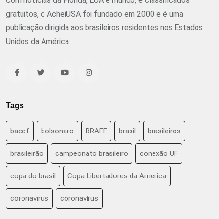
Com notícias da Flórida, EUA e mundo, e classificados
gratuitos, o AcheiUSA foi fundado em 2000 e é uma
publicação dirigida aos brasileiros residentes nos Estados
Unidos da América
Tags
baccf
bolsonaro
BRAFF
brasil
brasileiros
brasileirão
campeonato brasileiro
conexão UF
copa do brasil
Copa Libertadores da América
coronavirus
coronavírus