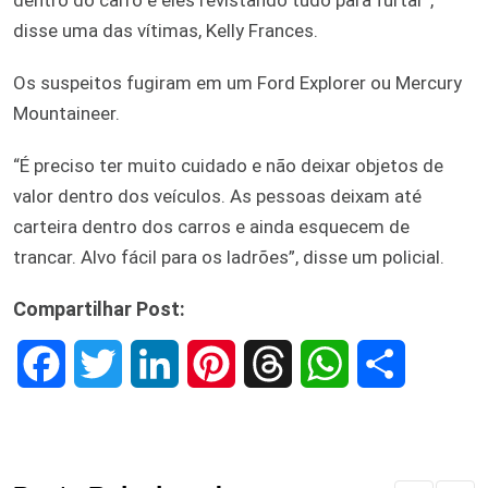
disse uma das vítimas, Kelly Frances.
Os suspeitos fugiram em um Ford Explorer ou Mercury
Mountaineer.
“É preciso ter muito cuidado e não deixar objetos de
valor dentro dos veículos. As pessoas deixam até
carteira dentro dos carros e ainda esquecem de
trancar. Alvo fácil para os ladrões”, disse um policial.
Compartilhar Post:
F
T
L
P
T
W
S
a
w
i
i
h
h
h
c
i
n
n
r
a
a