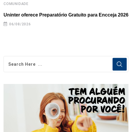
COMUNIDADE
B
Uninter oferece Preparatório Gratuito para Encceja 2026
E
e
06/08/2026