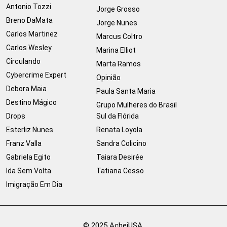
Antonio Tozzi
Jorge Grosso
Breno DaMata
Jorge Nunes
Carlos Martinez
Marcus Coltro
Carlos Wesley
Marina Elliot
Circulando
Marta Ramos
Cybercrime Expert
Opinião
Debora Maia
Paula Santa Maria
Destino Mágico
Grupo Mulheres do Brasil
Drops
Sul da Flórida
Esterliz Nunes
Renata Loyola
Franz Valla
Sandra Colicino
Gabriela Egito
Taiara Desirée
Ida Sem Volta
Tatiana Cesso
Imigração Em Dia
© 2025 AcheiUSA.