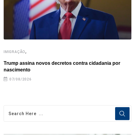
t
,
IMIGRAÇÃO
E
Trump assina novos decretos contra cidadania por
C
nascimento
e
07/08/2026