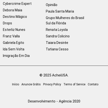
Cybercrime Expert
Opinião
Debora Maia
Paula Santa Maria
Destino Mágico
Grupo Mulheres do Brasil
Drops
Sul da Flórida
Esterliz Nunes
Renata Loyola
Franz Valla
Sandra Colicino
Gabriela Egito
Taiara Desirée
Ida Sem Volta
Tatiana Cesso
Imigração Em Dia
© 2025 AcheiUSA.
Início
Anuncie Grátis
Privacy Policy
Terms of Service
Contato
Desenvolvimento - Agência 2020