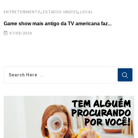
,
,
ENTRETENIMENTO
ESTADOS UNIDOS
LOCAL
L
Game show mais antigo da TV americana faz...
I
se
07/08/2026