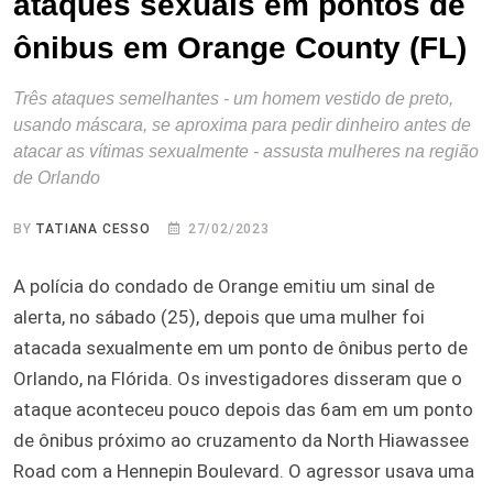
ataques sexuais em pontos de
ônibus em Orange County (FL)
Três ataques semelhantes - um homem vestido de preto,
usando máscara, se aproxima para pedir dinheiro antes de
atacar as vítimas sexualmente - assusta mulheres na região
de Orlando
BY
TATIANA CESSO
27/02/2023
A polícia do condado de Orange emitiu um sinal de
alerta, no sábado (25), depois que uma mulher foi
atacada sexualmente em um ponto de ônibus perto de
Orlando, na Flórida. Os investigadores disseram que o
ataque aconteceu pouco depois das 6am em um ponto
de ônibus próximo ao cruzamento da North Hiawassee
Road com a Hennepin Boulevard. O agressor usava uma