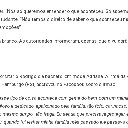
r. “Nós só queremos entender o que aconteceu. Só sabem
tudante. “Nós temos o direito de saber o que aconteceu n
 emoções”.
m branco. As autoridades informaram, apenas, que divulgar
rsitário Rodrigo e a bacharel em moda Adriana. A irmã da v
o Hamburgo (RS), escreveu no Facebook sobre o irmão:
 esse tipo de coisa acontece com gente do bem, com um meni
dioso e dedicado, apaixonado pela família, tão fofo, carinhoso
ao mesmo tempo, tão frágil. Eu sentia que precisava proteger e
u, quando fui visitar minha família mês passado ele passava 