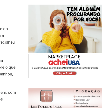
te do
a a
 recolheu
ia
bre o que
panhou,
mbém, com
os