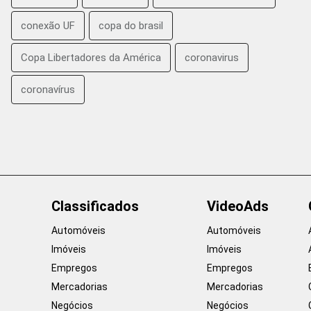
conexão UF
copa do brasil
Copa Libertadores da América
coronavirus
coronavírus
Classificados
VideoAds
Automóveis
Automóveis
Imóveis
Imóveis
Empregos
Empregos
Mercadorias
Mercadorias
Negócios
Negócios