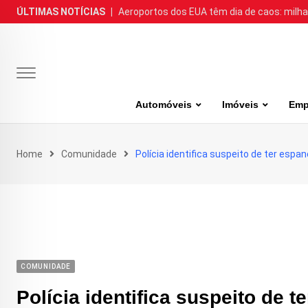
Skip
ÚLTIMAS NOTÍCIAS
|
Aeroportos dos EUA têm dia de caos: milh
to
content
Automóveis
Imóveis
Emp
Home
Comunidade
Polícia identifica suspeito de ter espa
COMUNIDADE
Polícia identifica suspeito de 