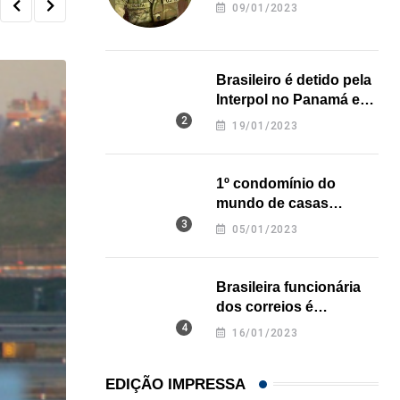
revela onde deixou o
09/01/2023
corpo
Brasileiro é detido pela
Interpol no Panamá e
pode pegar prisão
19/01/2023
perpétua nos EUA
1º condomínio do
mundo de casas
impressas em 3D é
05/01/2023
inaugurado no Texas
Brasileira funcionária
dos correios é
assassinada a facadas
16/01/2023
na Califórnia
EDIÇÃO IMPRESSA