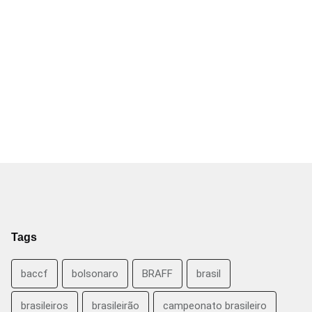
Tags
baccf
bolsonaro
BRAFF
brasil
brasileiros
brasileirão
campeonato brasileiro