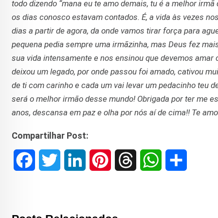
todo dizendo “mana eu te amo demais, tu é a melhor irm
os dias conosco estavam contados. É, a vida às vezes no
dias a partir de agora, da onde vamos tirar força para ag
pequena pedia sempre uma irmãzinha, mas Deus fez mais 
sua vida intensamente e nos ensinou que devemos amar 
deixou um legado, por onde passou foi amado, cativou mu
de ti com carinho e cada um vai levar um pedacinho teu d
será o melhor irmão desse mundo! Obrigada por ter me es
anos, descansa em paz e olha por nós aí de cima!! Te amo
Compartilhar Post:
F
T
L
P
T
W
S
a
w
i
i
h
h
h
c
i
n
n
r
a
a