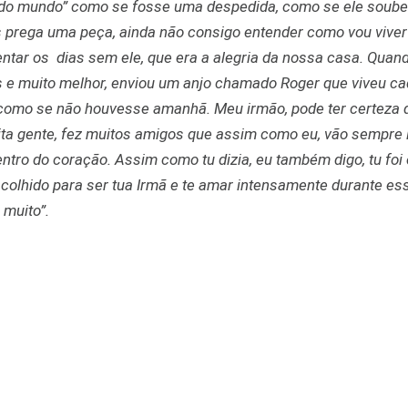
ã do mundo” como se fosse uma despedida, como se ele soub
s prega uma peça, ainda não consigo entender como vou vive
uentar os dias sem ele, que era a alegria da nossa casa. Quan
e muito melhor, enviou um anjo chamado Roger que viveu ca
como se não houvesse amanhã. Meu irmão, pode ter certeza 
ita gente, fez muitos amigos que assim como eu, vão sempre
entro do coração. Assim como tu dizia, eu também digo, tu foi
colhido para ser tua Irmã e te amar intensamente durante es
 muito”.