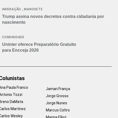
cancelamentos
,
IMIGRAÇÃO
MANCHETE
Trump assina novos decretos contra cidadania por
nascimento
COMUNIDADE
Uninter oferece Preparatório Gratuito
para Encceja 2026
Colunistas
Ana Paula Franco
Jamari França
Antonio Tozzi
Jorge Grosso
Breno DaMata
Jorge Nunes
Carlos Martinez
Marcus Coltro
Carlos Wesley
Marina Elliot