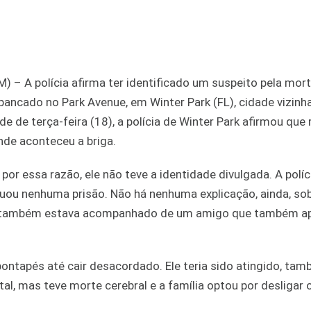
A polícia afirma ter identificado um suspeito pela mor
pancado no Park Avenue, em Winter Park (FL), cidade vizinh
e de terça-feira (18), a polícia de Winter Park afirmou que
de aconteceu a briga.
or essa razão, ele não teve a identidade divulgada. A políc
tuou nenhuma prisão. Não há nenhuma explicação, ainda, so
 Ele também estava acompanhado de um amigo que também a
pontapés até cair desacordado. Ele teria sido atingido, ta
al, mas teve morte cerebral e a família optou por desligar 