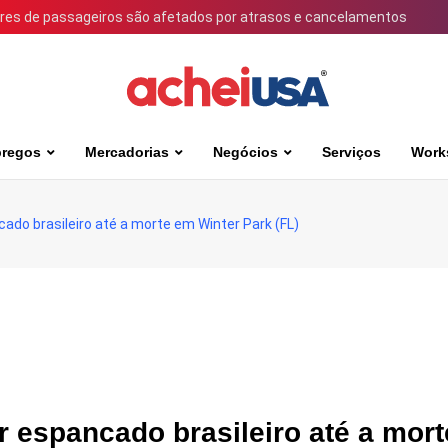
ares de passageiros são afetados por atrasos e cancelamentos
regos
Mercadorias
Negócios
Serviços
Work
ncado brasileiro até a morte em Winter Park (FL)
ter espancado brasileiro até a mor