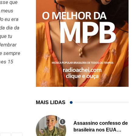
esse que
r meus
do eu era
da dia da
que tu
 lembrar
 e sempre
ses 15
MAIS LIDAS
Assassino confesso de
brasileira nos EUA