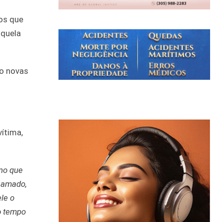
os que
aquela
ão novas
ítima,
no que
, amado,
le o
o tempo