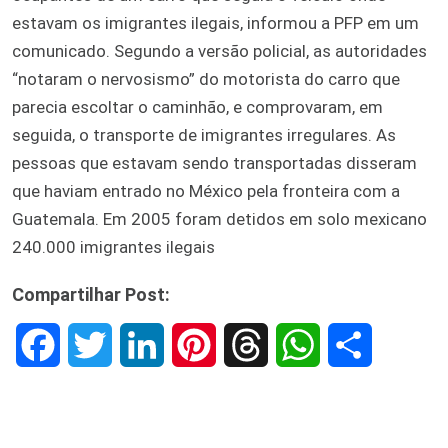
estavam os imigrantes ilegais, informou a PFP em um
comunicado. Segundo a versão policial, as autoridades
“notaram o nervosismo” do motorista do carro que
parecia escoltar o caminhão, e comprovaram, em
seguida, o transporte de imigrantes irregulares. As
pessoas que estavam sendo transportadas disseram
que haviam entrado no México pela fronteira com a
Guatemala. Em 2005 foram detidos em solo mexicano
240.000 imigrantes ilegais
Compartilhar Post:
F
T
L
P
T
W
S
a
w
i
i
h
h
h
c
i
n
n
r
a
a