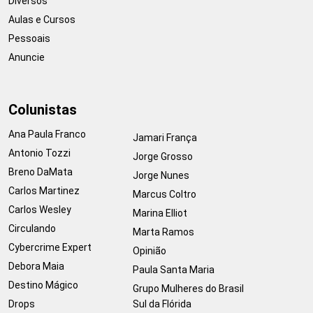
Diversos
Aulas e Cursos
Pessoais
Anuncie
Colunistas
Ana Paula Franco
Jamari França
Antonio Tozzi
Jorge Grosso
Breno DaMata
Jorge Nunes
Carlos Martinez
Marcus Coltro
Carlos Wesley
Marina Elliot
Circulando
Marta Ramos
Cybercrime Expert
Opinião
Debora Maia
Paula Santa Maria
Destino Mágico
Grupo Mulheres do Brasil
Drops
Sul da Flórida