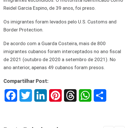
Reidel Garcia Espino, de 39 anos, foi preso.
Os imigrantes foram levados pelo U.S. Customs and
Border Protection.
De acordo com a Guarda Costeira, mais de 800
imigrantes cubanos foram interceptados no ano fiscal
de 2021 (outubro de 2020 a setembro de 2021). No
ano anterior, apenas 49 cubanos foram presos.
Compartilhar Post:
F
T
L
P
T
W
S
a
w
i
i
h
h
h
c
i
n
n
r
a
a