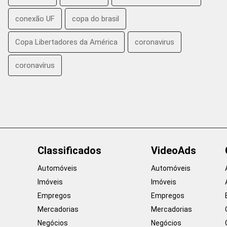
conexão UF
copa do brasil
Copa Libertadores da América
coronavirus
coronavírus
Classificados
VideoAds
Automóveis
Automóveis
Imóveis
Imóveis
Empregos
Empregos
Mercadorias
Mercadorias
Negócios
Negócios