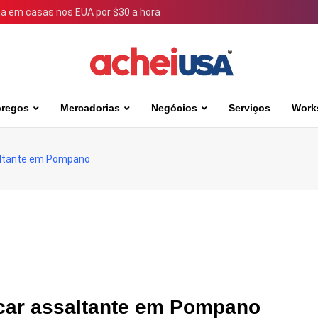
 em casas nos EUA por $30 a hora
regos
Mercadorias
Negócios
Serviços
Work
ssaltante em Pompano
ficar assaltante em Pompano