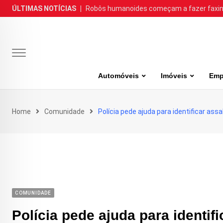
Skip
ÚLTIMAS NOTÍCIAS
|
Robôs humanoides começam a fazer faxina
to
content
Automóveis
Imóveis
Emp
Home
Comunidade
Polícia pede ajuda para identificar a
COMUNIDADE
Polícia pede ajuda para identi