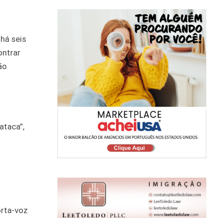
há seis
ontrar
ão
ataca”,
orta-voz