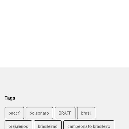
Tags
baccf
bolsonaro
BRAFF
brasil
brasileiros
brasileirão
campeonato brasileiro