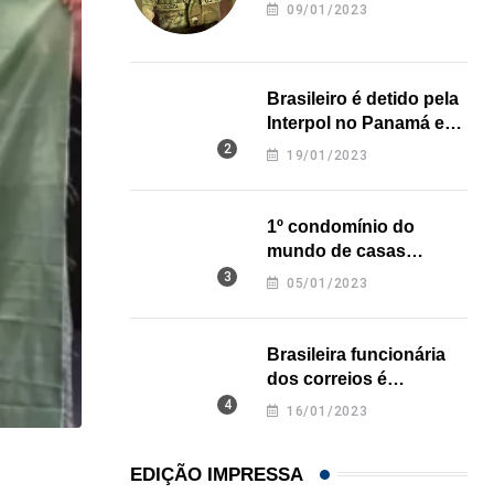
revela onde deixou o
09/01/2023
corpo
Brasileiro é detido pela
Interpol no Panamá e
pode pegar prisão
19/01/2023
perpétua nos EUA
1º condomínio do
mundo de casas
impressas em 3D é
05/01/2023
inaugurado no Texas
Brasileira funcionária
dos correios é
assassinada a facadas
16/01/2023
na Califórnia
,
,
EDIÇÃO IMPRESSA
COMUNIDADE
IMIGRAÇÃO