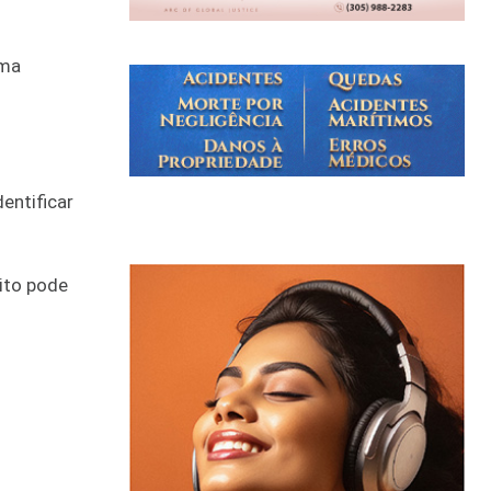
uma
entificar
ito pode