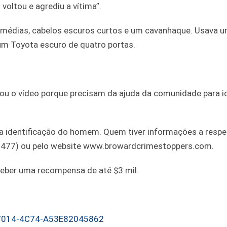
voltou e agrediu a vítima”.
a médias, cabelos escuros curtos e um cavanhaque. Usava 
 um Toyota escuro de quatro portas.
u o vídeo porque precisam da ajuda da comunidade para id
a identificação do homem. Quem tiver informações a respe
(8477) ou pelo website www.browardcrimestoppers.com.
eber uma recompensa de até $3 mil.
E-7014-4C74-A53E82045862