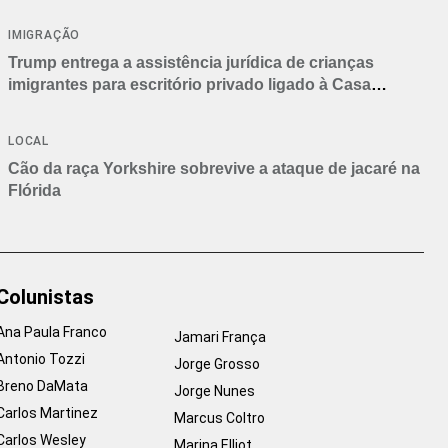
IMIGRAÇÃO
Trump entrega a assistência jurídica de crianças
imigrantes para escritório privado ligado à Casa
Branca
LOCAL
Cão da raça Yorkshire sobrevive a ataque de jacaré na
Flórida
Colunistas
Ana Paula Franco
Jamari França
Antonio Tozzi
Jorge Grosso
Breno DaMata
Jorge Nunes
Carlos Martinez
Marcus Coltro
Carlos Wesley
Marina Elliot