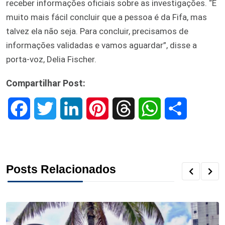
receber informações oficiais sobre as investigações. “É
muito mais fácil concluir que a pessoa é da Fifa, mas
talvez ela não seja. Para concluir, precisamos de
informações validadas e vamos aguardar”, disse a
porta-voz, Delia Fischer.
Compartilhar Post:
F
T
L
P
T
W
S
a
w
i
i
h
h
h
c
i
n
n
r
a
a
Posts Relacionados
e
t
k
t
e
t
r
b
t
e
e
a
s
e
o
e
d
r
d
A