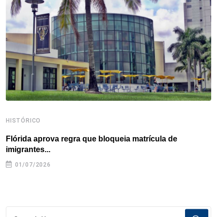
o
r
I
e
s
p
k
n
s
p
t
HISTÓRICO
H
Flórida aprova regra que bloqueia matrícula de
A
imigrantes...
01/07/2026