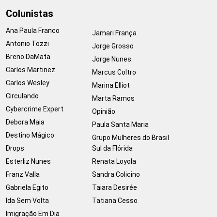
Colunistas
Ana Paula Franco
Jamari França
Antonio Tozzi
Jorge Grosso
Breno DaMata
Jorge Nunes
Carlos Martinez
Marcus Coltro
Carlos Wesley
Marina Elliot
Circulando
Marta Ramos
Cybercrime Expert
Opinião
Debora Maia
Paula Santa Maria
Destino Mágico
Grupo Mulheres do Brasil
Drops
Sul da Flórida
Esterliz Nunes
Renata Loyola
Franz Valla
Sandra Colicino
Gabriela Egito
Taiara Desirée
Ida Sem Volta
Tatiana Cesso
Imigração Em Dia