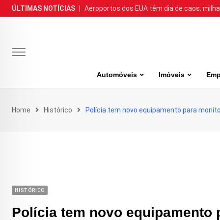
Skip
ÚLTIMAS NOTÍCIAS
|
Aeroportos dos EUA têm dia de caos: milh
to
content
Automóveis
Imóveis
Emp
Home
Histórico
Polícia tem novo equipamento para monitor
HISTÓRICO
Polícia tem novo equipamento p