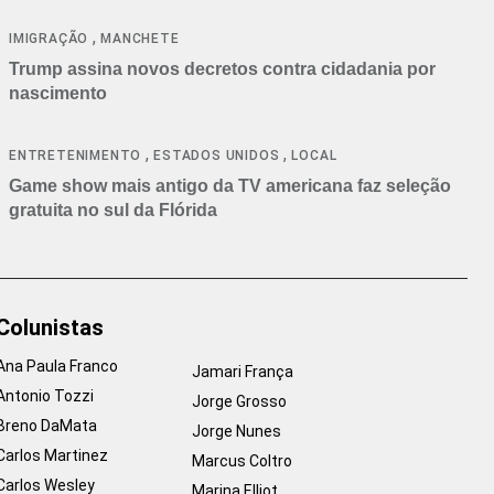
cancelamentos
,
IMIGRAÇÃO
MANCHETE
Trump assina novos decretos contra cidadania por
nascimento
,
,
ENTRETENIMENTO
ESTADOS UNIDOS
LOCAL
Game show mais antigo da TV americana faz seleção
gratuita no sul da Flórida
Colunistas
Ana Paula Franco
Jamari França
Antonio Tozzi
Jorge Grosso
Breno DaMata
Jorge Nunes
Carlos Martinez
Marcus Coltro
Carlos Wesley
Marina Elliot