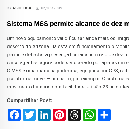
BY
ACHEIUSA
06/03/2009
Sistema MSS permite alcance de dez m
Um novo equipamento vai dificultar ainda mais os imig
deserto do Arizona. Já está em funcionamento o Mobil
permite detectar a presença humana num raio de dez mi
cinco agentes, agora pode ser operado por apenas um e a 
O MSS é uma máquina poderosa, equipada por GPS, rada
plataforma móvel – um carro, por exemplo. O sistema 
movimento humano com facilidade. Já são 23 unidades
Compartilhar Post:
F
T
L
P
T
W
S
a
w
i
i
h
h
h