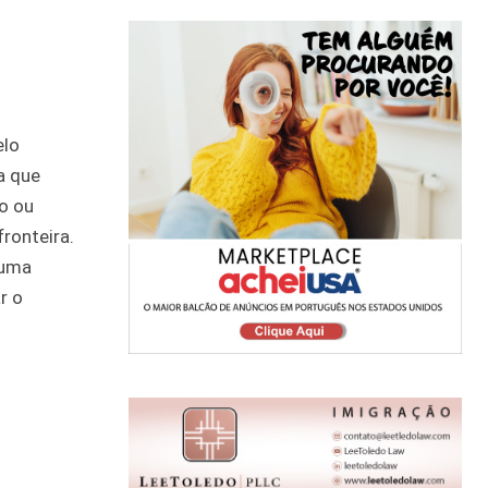
elo
a que
o ou
fronteira.
numa
r o