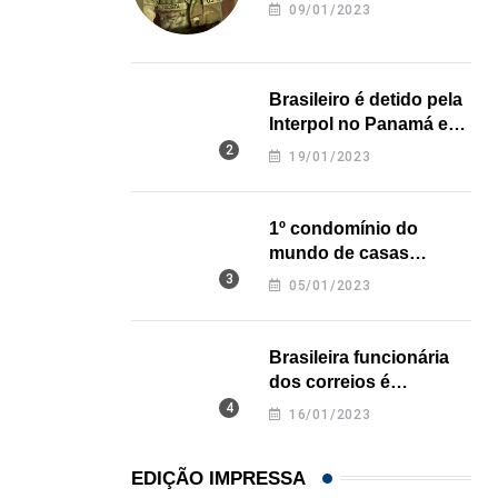
revela onde deixou o
09/01/2023
corpo
Brasileiro é detido pela
Interpol no Panamá e
pode pegar prisão
19/01/2023
perpétua nos EUA
1º condomínio do
mundo de casas
impressas em 3D é
05/01/2023
inaugurado no Texas
Brasileira funcionária
dos correios é
assassinada a facadas
16/01/2023
na Califórnia
EDIÇÃO IMPRESSA