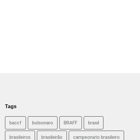
Tags
baccf
bolsonaro
BRAFF
brasil
brasileiros
brasileirão
campeonato brasileiro