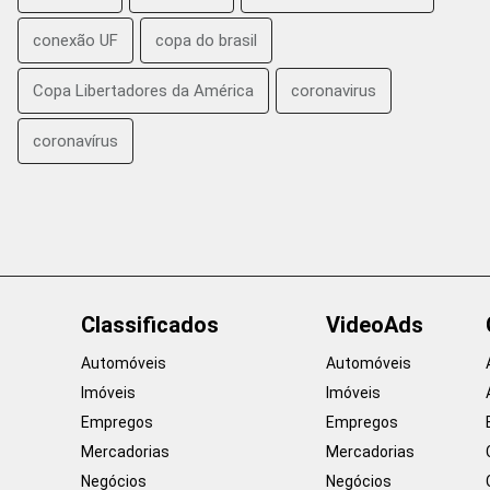
conexão UF
copa do brasil
Copa Libertadores da América
coronavirus
coronavírus
Classificados
VideoAds
Automóveis
Automóveis
Imóveis
Imóveis
Empregos
Empregos
Mercadorias
Mercadorias
Negócios
Negócios