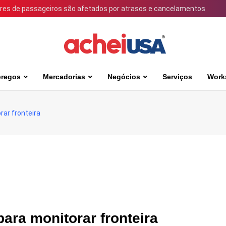
ares de passageiros são afetados por atrasos e cancelamentos
regos
Mercadorias
Negócios
Serviços
Work
ar fronteira
ara monitorar fronteira