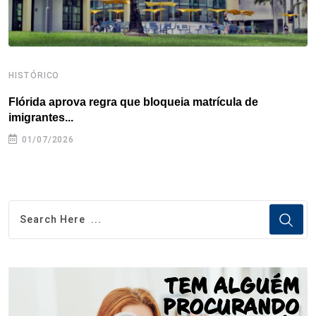
HISTÓRICO
H
Flórida aprova regra que bloqueia matrícula de
A
imigrantes...
01/07/2026