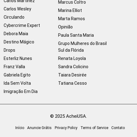
Carlos Martinez
Marcus Coltro
Carlos Wesley
Marina Elliot
Circulando
Marta Ramos
Cybercrime Expert
Opinião
Debora Maia
Paula Santa Maria
Destino Mágico
Grupo Mulheres do Brasil
Drops
Sul da Flórida
Esterliz Nunes
Renata Loyola
Franz Valla
Sandra Colicino
Gabriela Egito
Taiara Desirée
Ida Sem Volta
Tatiana Cesso
Imigração Em Dia
© 2025 AcheiUSA.
Início
Anuncie Grátis
Privacy Policy
Terms of Service
Contato