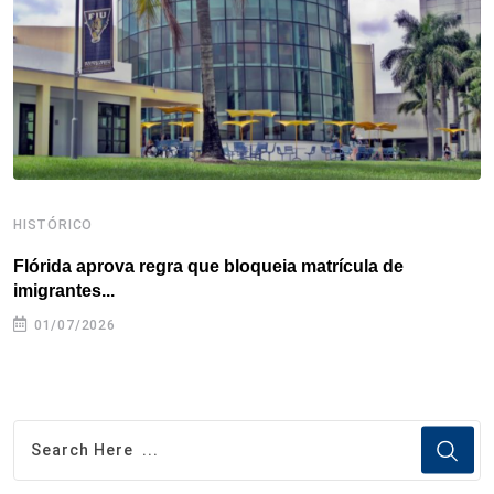
k
n
s
p
t
HISTÓRICO
H
Flórida aprova regra que bloqueia matrícula de
A
imigrantes...
01/07/2026