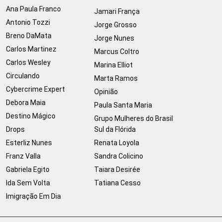
Ana Paula Franco
Jamari França
Antonio Tozzi
Jorge Grosso
Breno DaMata
Jorge Nunes
Carlos Martinez
Marcus Coltro
Carlos Wesley
Marina Elliot
Circulando
Marta Ramos
Cybercrime Expert
Opinião
Debora Maia
Paula Santa Maria
Destino Mágico
Grupo Mulheres do Brasil
Drops
Sul da Flórida
Esterliz Nunes
Renata Loyola
Franz Valla
Sandra Colicino
Gabriela Egito
Taiara Desirée
Ida Sem Volta
Tatiana Cesso
Imigração Em Dia