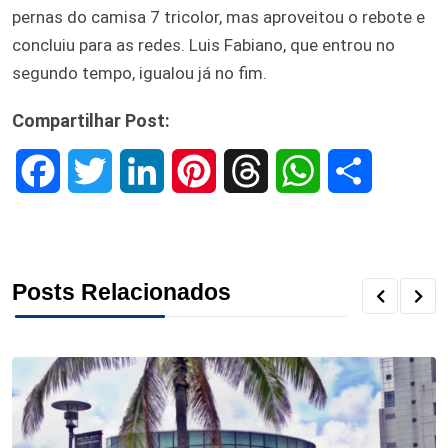
pernas do camisa 7 tricolor, mas aproveitou o rebote e
concluiu para as redes. Luis Fabiano, que entrou no
segundo tempo, igualou já no fim.
Compartilhar Post:
F
T
L
P
T
W
S
a
w
i
i
h
h
h
c
i
n
n
r
a
a
Posts Relacionados
e
t
k
t
e
t
r
b
t
e
e
a
s
e
o
e
d
r
d
A
o
r
I
e
s
p