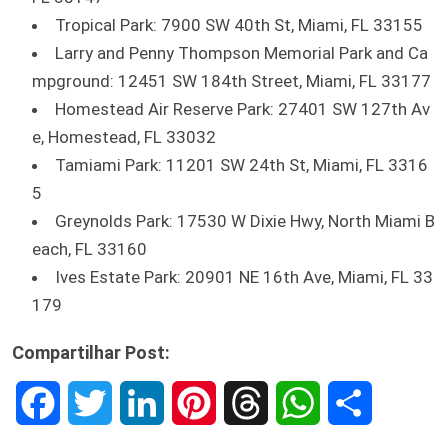
Tropical Park: 7900 SW 40th St, Miami, FL 33155
Larry and Penny Thompson Memorial Park and Ca
mpground: 12451 SW 184th Street, Miami, FL 33177
Homestead Air Reserve Park: 27401 SW 127th Av
e, Homestead, FL 33032
Tamiami Park: 11201 SW 24th St, Miami, FL 3316
5
Greynolds Park: 17530 W Dixie Hwy, North Miami B
each, FL 33160
Ives Estate Park: 20901 NE 16th Ave, Miami, FL 33
179
Compartilhar Post:
F
T
L
P
T
W
S
a
w
i
i
h
h
h