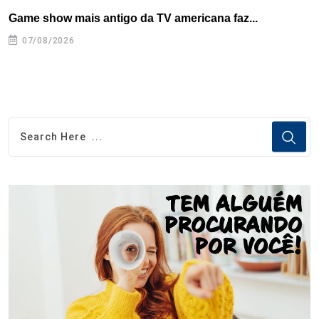
Game show mais antigo da TV americana faz...
I
se
07/08/2026