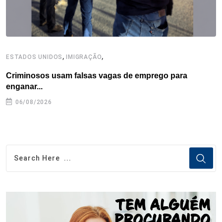
,
,
ESTADOS UNIDOS
IMIGRAÇÃO
E
Criminosos usam falsas vagas de emprego para
H
enganar...
06/08/2026