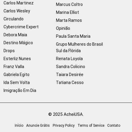
Carlos Martinez
Marcus Coltro
Carlos Wesley
Marina Elliot
Circulando
Marta Ramos
Cybercrime Expert
Opinião
Debora Maia
Paula Santa Maria
Destino Mágico
Grupo Mulheres do Brasil
Drops
Sul da Flórida
Esterliz Nunes
Renata Loyola
Franz Valla
Sandra Colicino
Gabriela Egito
Taiara Desirée
Ida Sem Volta
Tatiana Cesso
Imigração Em Dia
© 2025 AcheiUSA.
Início
Anuncie Grátis
Privacy Policy
Terms of Service
Contato