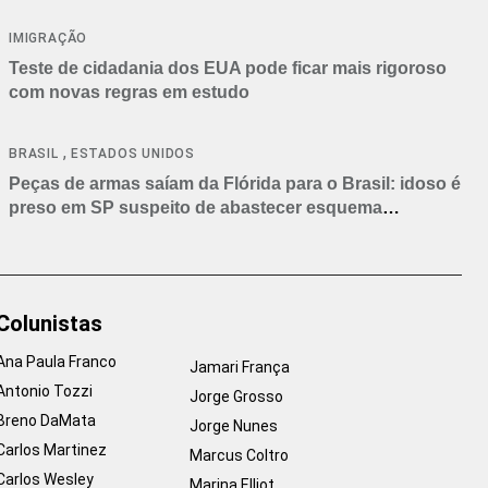
IMIGRAÇÃO
Teste de cidadania dos EUA pode ficar mais rigoroso
com novas regras em estudo
,
BRASIL
ESTADOS UNIDOS
Peças de armas saíam da Flórida para o Brasil: idoso é
preso em SP suspeito de abastecer esquema
criminoso
Colunistas
Ana Paula Franco
Jamari França
Antonio Tozzi
Jorge Grosso
Breno DaMata
Jorge Nunes
Carlos Martinez
Marcus Coltro
Carlos Wesley
Marina Elliot