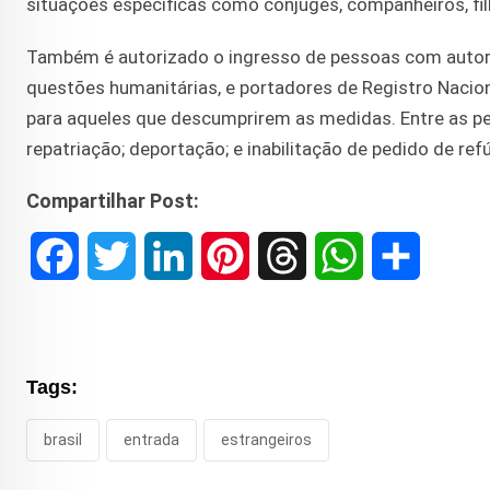
situações específicas como cônjuges, companheiros, filh
Também é autorizado o ingresso de pessoas com autoriz
questões humanitárias, e portadores de Registro Naciona
para aqueles que descumprirem as medidas. Entre as pena
repatriação; deportação; e inabilitação de pedido de ref
Compartilhar Post:
F
T
L
P
T
W
S
a
w
i
i
h
h
h
c
i
n
n
r
a
a
Tags:
e
t
k
t
e
t
r
brasil
entrada
estrangeiros
b
t
e
e
a
s
e