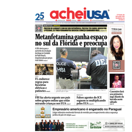
,
,
BRASIL
ESTADOS UNIDOS
Em medida inédita, EUA revogam visto de embaix
05/08/2026