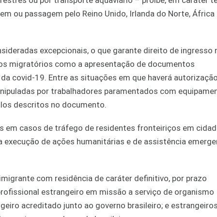
restres ou por transporte aquaviário – proíbe, em caráter t
m ou passagem pelo Reino Unido, Irlanda do Norte, África 
nsideradas excepcionais, o que garante direito de ingresso 
itos migratórios como a apresentação de documentos
 da covid-19. Entre as situações em que haverá autorizaçã
manipuladas por trabalhadores paramentados com equipame
colos descritos no documento.
das em casos de tráfego de residentes fronteiriços em cida
a execução de ações humanitárias e de assistência emergen
migrante com residência de caráter definitivo, por prazo
 profissional estrangeiro em missão a serviço de organismo
ngeiro acreditado junto ao governo brasileiro; e estrangeiro