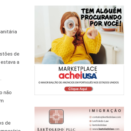
anitária
estões de
 estava a
.
so não
am
os de