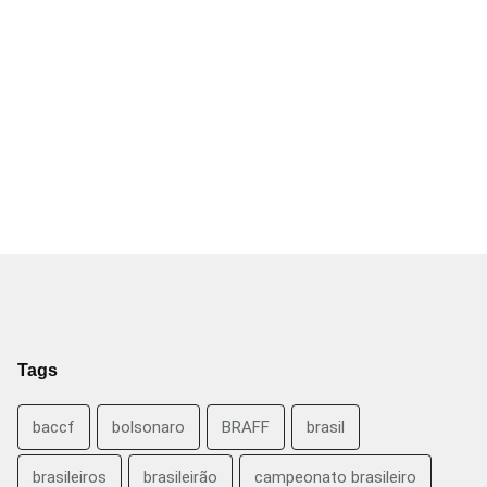
Tags
baccf
bolsonaro
BRAFF
brasil
brasileiros
brasileirão
campeonato brasileiro