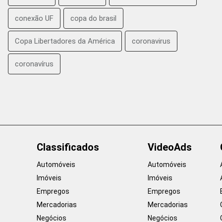
conexão UF
copa do brasil
Copa Libertadores da América
coronavirus
coronavírus
Classificados
VideoAds
Automóveis
Automóveis
Imóveis
Imóveis
Empregos
Empregos
Mercadorias
Mercadorias
Negócios
Negócios