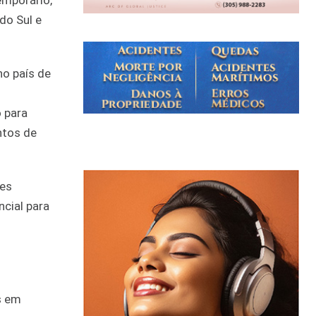
emporário,
do Sul e
no país de
o para
ntos de
des
cial para
s em