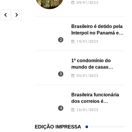
revela onde deixou o
09/01/2023
corpo
Brasileiro é detido pela
Interpol no Panamá e
pode pegar prisão
19/01/2023
perpétua nos EUA
1º condomínio do
mundo de casas
impressas em 3D é
05/01/2023
inaugurado no Texas
Brasileira funcionária
dos correios é
assassinada a facadas
16/01/2023
na Califórnia
EDIÇÃO IMPRESSA