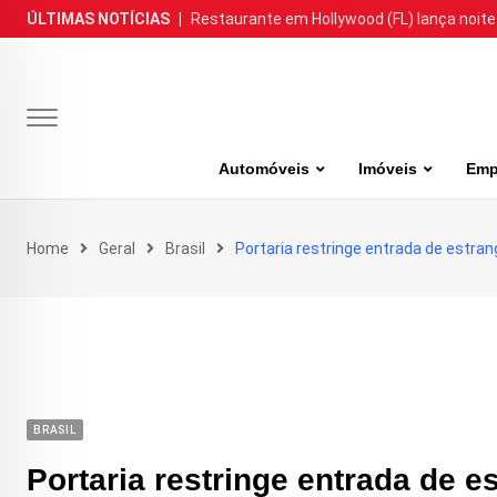
Skip
ÚLTIMAS NOTÍCIAS
|
Restaurante em Hollywood (FL) lança noite
to
content
Automóveis
Imóveis
Emp
Home
Geral
Brasil
Portaria restringe entrada de estrang
BRASIL
Portaria restringe entrada de e