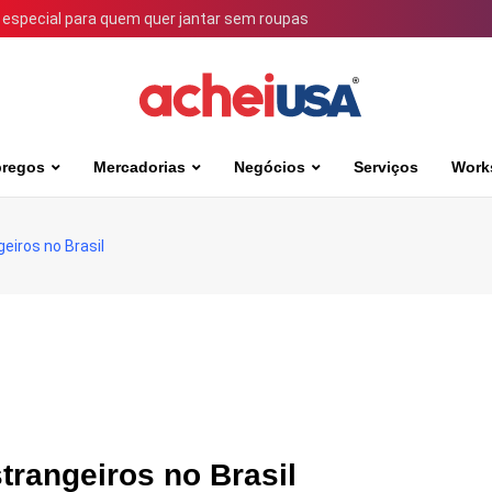
 especial para quem quer jantar sem roupas
regos
Mercadorias
Negócios
Serviços
Work
eiros no Brasil
strangeiros no Brasil