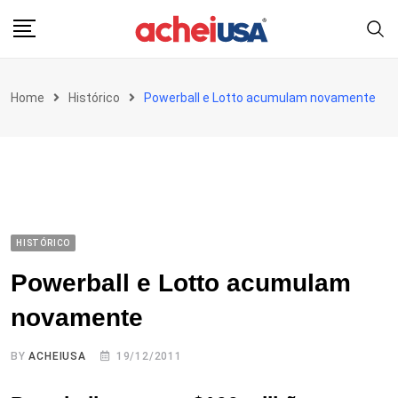
Skip
to
content
Home
Histórico
Powerball e Lotto acumulam novamente
HISTÓRICO
Powerball e Lotto acumulam
novamente
BY
ACHEIUSA
19/12/2011