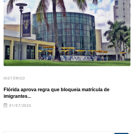
o
e
d
r
d
A
o
r
I
e
s
p
k
n
s
p
t
HISTÓRICO
H
Flórida aprova regra que bloqueia matrícula de
A
imigrantes...
01/07/2026