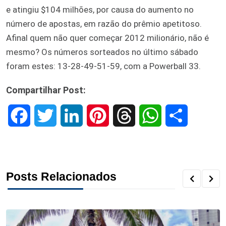
e atingiu $104 milhões, por causa do aumento no
número de apostas, em razão do prêmio apetitoso.
Afinal quem não quer começar 2012 milionário, não é
mesmo? Os números sorteados no último sábado
foram estes: 13-28-49-51-59, com a Powerball 33.
Compartilhar Post:
F
T
L
P
T
W
S
a
w
i
i
h
h
h
c
i
n
n
r
a
a
Posts Relacionados
e
t
k
t
e
t
r
b
t
e
e
a
s
e