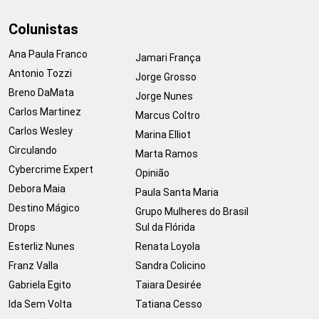
Colunistas
Ana Paula Franco
Jamari França
Antonio Tozzi
Jorge Grosso
Breno DaMata
Jorge Nunes
Carlos Martinez
Marcus Coltro
Carlos Wesley
Marina Elliot
Circulando
Marta Ramos
Cybercrime Expert
Opinião
Debora Maia
Paula Santa Maria
Destino Mágico
Grupo Mulheres do Brasil
Drops
Sul da Flórida
Esterliz Nunes
Renata Loyola
Franz Valla
Sandra Colicino
Gabriela Egito
Taiara Desirée
Ida Sem Volta
Tatiana Cesso