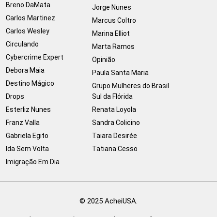
Breno DaMata
Jorge Nunes
Carlos Martinez
Marcus Coltro
Carlos Wesley
Marina Elliot
Circulando
Marta Ramos
Cybercrime Expert
Opinião
Debora Maia
Paula Santa Maria
Destino Mágico
Grupo Mulheres do Brasil
Drops
Sul da Flórida
Esterliz Nunes
Renata Loyola
Franz Valla
Sandra Colicino
Gabriela Egito
Taiara Desirée
Ida Sem Volta
Tatiana Cesso
Imigração Em Dia
© 2025 AcheiUSA.