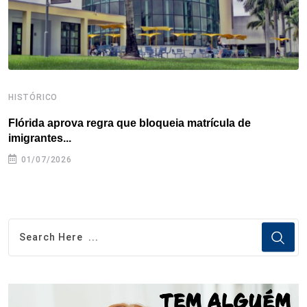
t
HISTÓRICO
H
Flórida aprova regra que bloqueia matrícula de
A
imigrantes...
01/07/2026