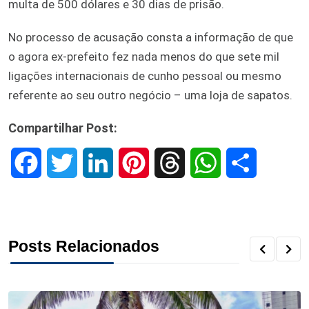
multa de 500 dólares e 30 dias de prisão.
No processo de acusação consta a informação de que
o agora ex-prefeito fez nada menos do que sete mil
ligações internacionais de cunho pessoal ou mesmo
referente ao seu outro negócio – uma loja de sapatos.
Compartilhar Post:
F
T
L
P
T
W
S
a
w
i
i
h
h
h
c
i
n
n
r
a
a
Posts Relacionados
e
t
k
t
e
t
r
b
t
e
e
a
s
e