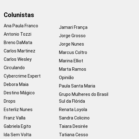
Colunistas
Ana Paula Franco
Jamari França
Antonio Tozzi
Jorge Grosso
Breno DaMata
Jorge Nunes
Carlos Martinez
Marcus Coltro
Carlos Wesley
Marina Elliot
Circulando
Marta Ramos
Cybercrime Expert
Opinião
Debora Maia
Paula Santa Maria
Destino Mágico
Grupo Mulheres do Brasil
Drops
Sul da Flórida
Esterliz Nunes
Renata Loyola
Franz Valla
Sandra Colicino
Gabriela Egito
Taiara Desirée
Ida Sem Volta
Tatiana Cesso