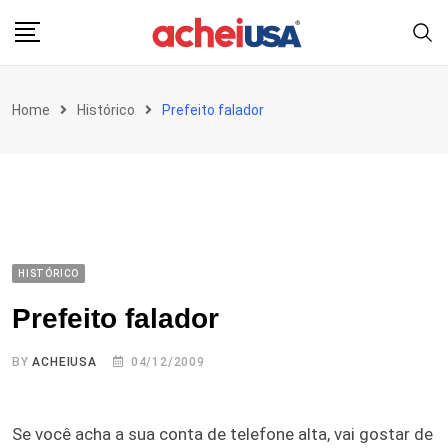
Skip
to
content
Home
Histórico
Prefeito falador
HISTÓRICO
Prefeito falador
BY
ACHEIUSA
04/12/2009
Se você acha a sua conta de telefone alta, vai gostar de