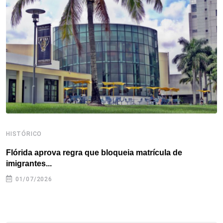
o
e
d
r
d
A
o
r
I
e
s
p
k
n
s
p
t
HISTÓRICO
H
Flórida aprova regra que bloqueia matrícula de
A
imigrantes...
01/07/2026