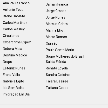
Ana Paula Franco
Jamari França
Antonio Tozzi
Jorge Grosso
Breno DaMata
Jorge Nunes
Carlos Martinez
Marcus Coltro
Carlos Wesley
Marina Elliot
Circulando
Marta Ramos
Cybercrime Expert
Opinião
Debora Maia
Paula Santa Maria
Destino Mágico
Grupo Mulheres do Brasil
Drops
Sul da Flórida
Esterliz Nunes
Renata Loyola
Franz Valla
Sandra Colicino
Gabriela Egito
Taiara Desirée
Ida Sem Volta
Tatiana Cesso
Imigração Em Dia