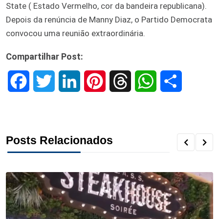
State ( Estado Vermelho, cor da bandeira republicana).
Depois da renúncia de Manny Diaz, o Partido Democrata
convocou uma reunião extraordinária.
Compartilhar Post:
F
T
L
P
T
W
S
a
w
i
i
h
h
h
c
i
n
n
r
a
a
Posts Relacionados
e
t
k
t
e
t
r
b
t
e
e
a
s
e
o
e
d
r
d
A
o
r
I
e
s
p