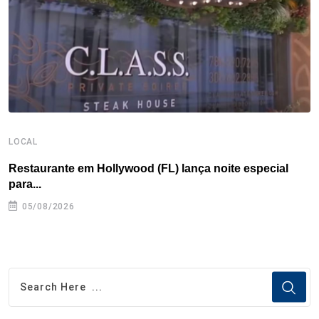
k
n
s
p
t
LOCAL
L
Restaurante em Hollywood (FL) lança noite especial
G
para...
05/08/2026