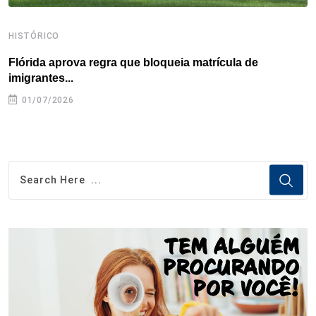
HISTÓRICO
H
Flórida aprova regra que bloqueia matrícula de
A
imigrantes...
01/07/2026