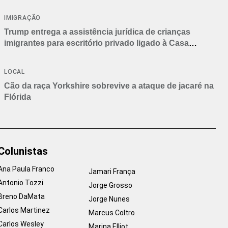
IMIGRAÇÃO
Trump entrega a assistência jurídica de crianças
imigrantes para escritório privado ligado à Casa
Branca
LOCAL
Cão da raça Yorkshire sobrevive a ataque de jacaré na
Flórida
Colunistas
Ana Paula Franco
Jamari França
Antonio Tozzi
Jorge Grosso
Breno DaMata
Jorge Nunes
Carlos Martinez
Marcus Coltro
Carlos Wesley
Marina Elliot