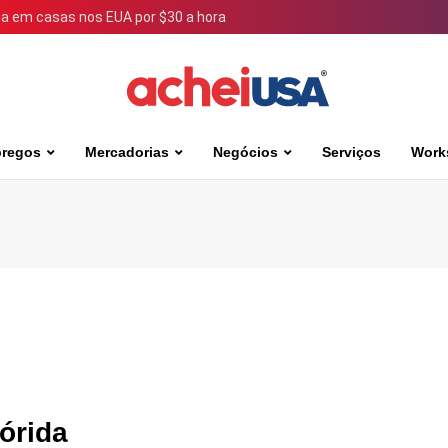
 em casas nos EUA por $30 a hora
regos
Mercadorias
Negócios
Serviços
Work
órida