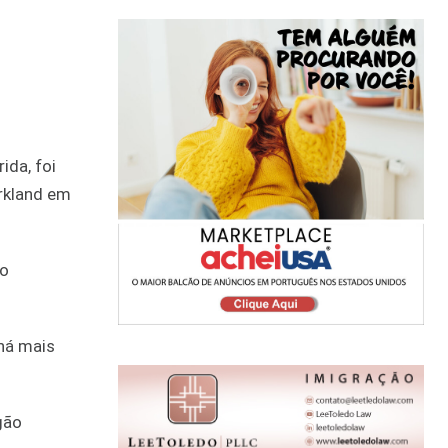
ida, foi
arkland em
ro
 há mais
gão