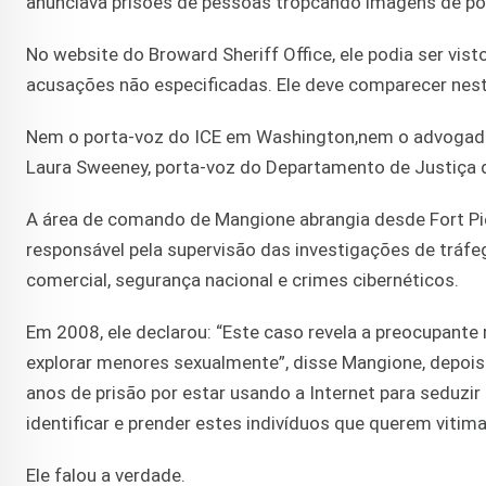
anunciava prisões de pessoas tropcando imagens de porn
No website do Broward Sheriff Office, ele podia ser vist
acusações não especificadas. Ele deve comparecer nesta
Nem o porta-voz do ICE em Washington,nem o advogad
Laura Sweeney, porta-voz do Departamento de Justiça 
A área de comando de Mangione abrangia desde Fort Pier
responsável pela supervisão das investigações de tráfeg
comercial, segurança nacional e crimes cibernéticos.
Em 2008, ele declarou: “Este caso revela a preocupante
explorar menores sexualmente”, disse Mangione, depo
anos de prisão por estar usando a Internet para seduzi
identificar e prender estes indivíduos que querem vitima
Ele falou a verdade.