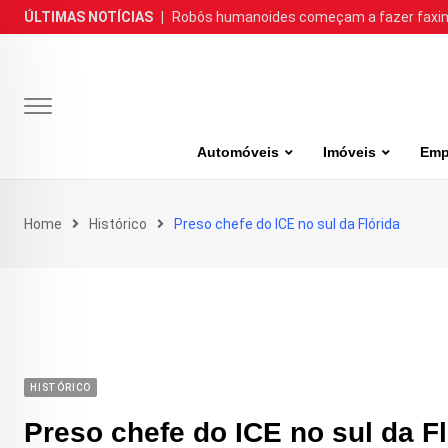
Skip
ÚLTIMAS NOTÍCIAS
|
Robôs humanoides começam a fazer faxina
to
content
Automóveis
Imóveis
Emp
Home
Histórico
Preso chefe do ICE no sul da Flórida
HISTÓRICO
Preso chefe do ICE no sul da Fl