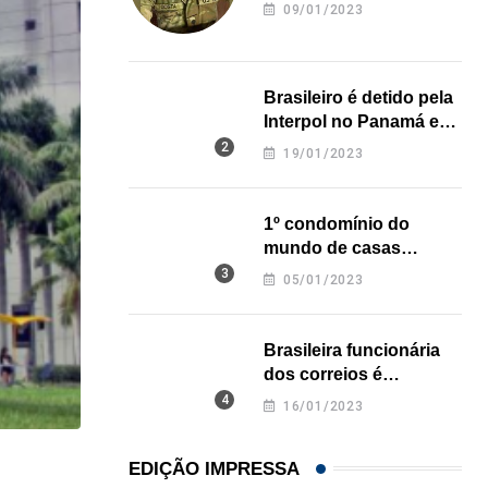
revela onde deixou o
09/01/2023
corpo
Brasileiro é detido pela
Interpol no Panamá e
pode pegar prisão
19/01/2023
perpétua nos EUA
1º condomínio do
mundo de casas
impressas em 3D é
05/01/2023
inaugurado no Texas
Brasileira funcionária
dos correios é
assassinada a facadas
16/01/2023
na Califórnia
EDIÇÃO IMPRESSA
HISTÓRICO