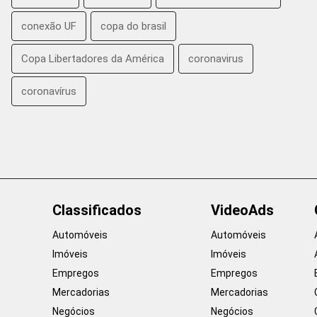
conexão UF
copa do brasil
Copa Libertadores da América
coronavirus
coronavírus
Classificados
VideoAds
Automóveis
Automóveis
Imóveis
Imóveis
Empregos
Empregos
Mercadorias
Mercadorias
Negócios
Negócios