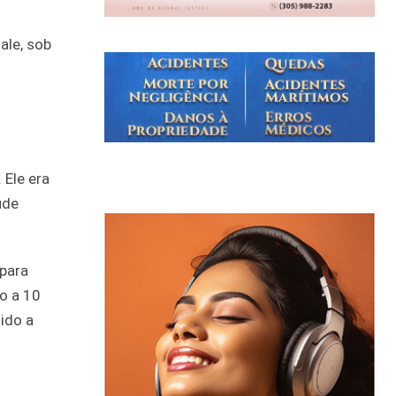
ale, sob
 Ele era
ude
 para
o a 10
ido a