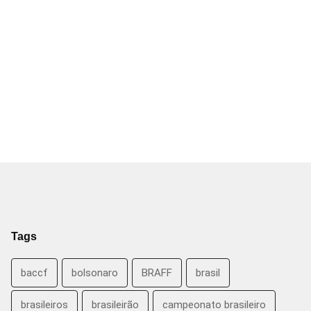
Tags
baccf
bolsonaro
BRAFF
brasil
brasileiros
brasileirão
campeonato brasileiro