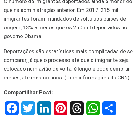
O número de imigrantes deportados ainda é menor do
que na administração anterior. Em 2017, 215 mil
imigrantes foram mandados de volta aos países de
origem, 13% a menos que os 250 mil deportados no
governo Obama.
Deportações são estatísticas mais complicadas de se
comparar, já que o processo até que o imigrante seja
colocado num avião de volta, é longo e pode demorar
meses, até mesmo anos. (Com informações da CNN).
Compartilhar Post:
F
T
L
P
T
W
S
a
w
i
i
h
h
h
c
i
n
n
r
a
a