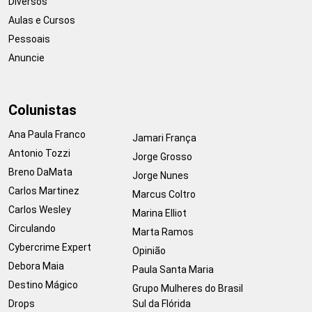
Diversos
Aulas e Cursos
Pessoais
Anuncie
Colunistas
Ana Paula Franco
Jamari França
Antonio Tozzi
Jorge Grosso
Breno DaMata
Jorge Nunes
Carlos Martinez
Marcus Coltro
Carlos Wesley
Marina Elliot
Circulando
Marta Ramos
Cybercrime Expert
Opinião
Debora Maia
Paula Santa Maria
Destino Mágico
Grupo Mulheres do Brasil
Drops
Sul da Flórida