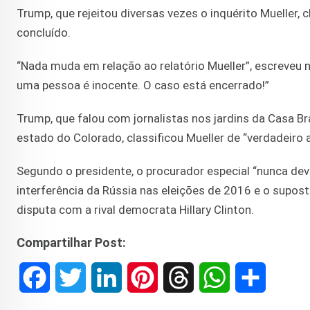
Trump, que rejeitou diversas vezes o inquérito Mueller,
concluído.
“Nada muda em relação ao relatório Mueller”, escreveu no
uma pessoa é inocente. O caso está encerrado!”
Trump, que falou com jornalistas nos jardins da Casa B
estado do Colorado, classificou Mueller de “verdadeiro 
Segundo o presidente, o procurador especial “nunca deve
interferência da Rússia nas eleições de 2016 e o supo
disputa com a rival democrata Hillary Clinton.
Compartilhar Post:
F
T
L
P
T
W
S
a
w
i
i
h
h
h