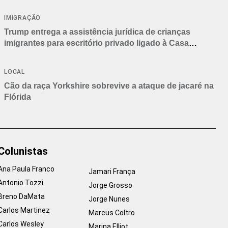
IMIGRAÇÃO
Trump entrega a assistência jurídica de crianças
imigrantes para escritório privado ligado à Casa
Branca
LOCAL
Cão da raça Yorkshire sobrevive a ataque de jacaré na
Flórida
Colunistas
Ana Paula Franco
Jamari França
Antonio Tozzi
Jorge Grosso
Breno DaMata
Jorge Nunes
Carlos Martinez
Marcus Coltro
Carlos Wesley
Marina Elliot