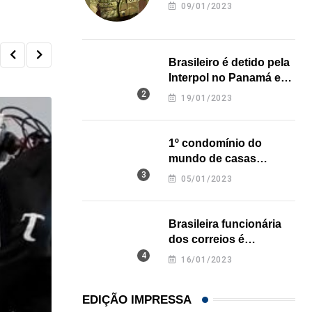
revela onde deixou o
09/01/2023
corpo
Brasileiro é detido pela
Interpol no Panamá e
pode pegar prisão
19/01/2023
perpétua nos EUA
1º condomínio do
mundo de casas
impressas em 3D é
05/01/2023
inaugurado no Texas
Brasileira funcionária
dos correios é
assassinada a facadas
16/01/2023
na Califórnia
EDIÇÃO IMPRESSA