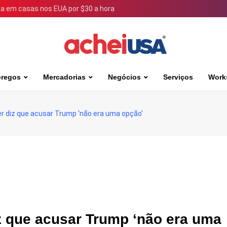
 em casas nos EUA por $30 a hora
regos
Mercadorias
Negócios
Serviços
Work
er diz que acusar Trump ‘não era uma opção’
z que acusar Trump ‘não era uma