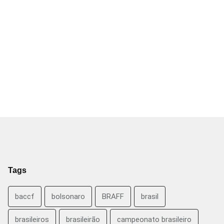
Tags
baccf
bolsonaro
BRAFF
brasil
brasileiros
brasileirão
campeonato brasileiro