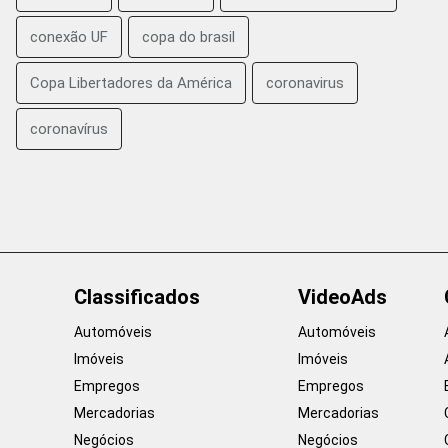
conexão UF
copa do brasil
Copa Libertadores da América
coronavirus
coronavírus
Classificados
VideoAds
Automóveis
Automóveis
Imóveis
Imóveis
Empregos
Empregos
Mercadorias
Mercadorias
Negócios
Negócios