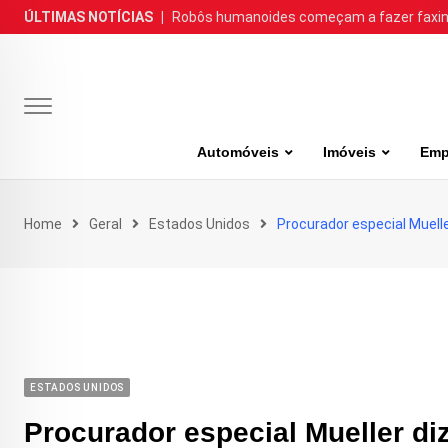
Skip
ÚLTIMAS NOTÍCIAS
|
Robôs humanoides começam a fazer faxina
to
content
Automóveis
Imóveis
Emp
Home
Geral
Estados Unidos
Procurador especial Muell
ESTADOS UNIDOS
Procurador especial Mueller di