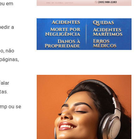
veu em
edir a
o, não
páginas,
alar
tas.
ump ou se