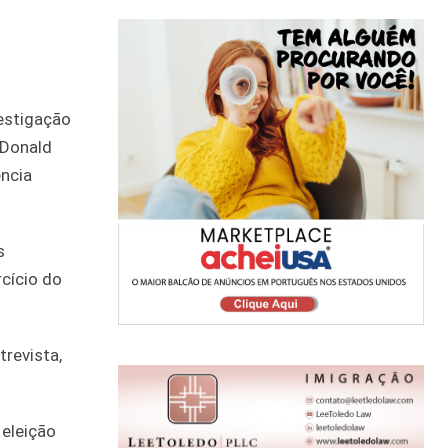
vestigação
 Donald
ência
s
cício do
revista,
 eleição