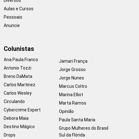
Diversos
Aulas e Cursos
Pessoais
Anuncie
Colunistas
Ana Paula Franco
Jamari França
Antonio Tozzi
Jorge Grosso
Breno DaMata
Jorge Nunes
Carlos Martinez
Marcus Coltro
Carlos Wesley
Marina Elliot
Circulando
Marta Ramos
Cybercrime Expert
Opinião
Debora Maia
Paula Santa Maria
Destino Mágico
Grupo Mulheres do Brasil
Drops
Sul da Flórida