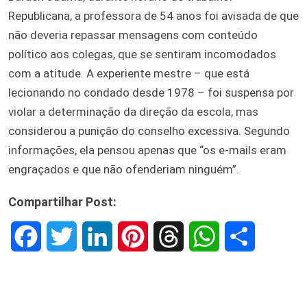
Republicana, a professora de 54 anos foi avisada de que
não deveria repassar mensagens com conteúdo
político aos colegas, que se sentiram incomodados
com a atitude. A experiente mestre – que está
lecionando no condado desde 1978 – foi suspensa por
violar a determinação da direção da escola, mas
considerou a punição do conselho excessiva. Segundo
informações, ela pensou apenas que “os e-mails eram
engraçados e que não ofenderiam ninguém”.
Compartilhar Post:
F
T
L
P
T
W
S
a
w
i
i
h
h
h
c
i
n
n
r
a
a