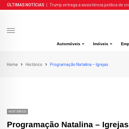
Skip
ÚLTIMAS NOTÍCIAS
|
Trump entrega a assistência jurídica de cr
to
content
Automóveis
Imóveis
Emp
Home
Histórico
Programação Natalina – Igrejas
HISTÓRICO
Programação Natalina – Igrejas