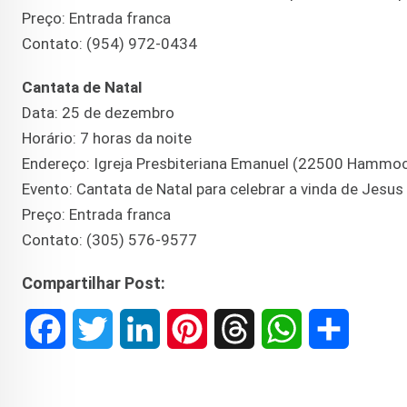
Preço: Entrada franca
Contato: (954) 972-0434
Cantata de Natal
Data: 25 de dezembro
Horário: 7 horas da noite
Endereço: Igreja Presbiteriana Emanuel (22500 Hammoc
Evento: Cantata de Natal para celebrar a vinda de Jesus 
Preço: Entrada franca
Contato: (305) 576-9577
Compartilhar Post:
F
T
L
P
T
W
S
a
w
i
i
h
h
h