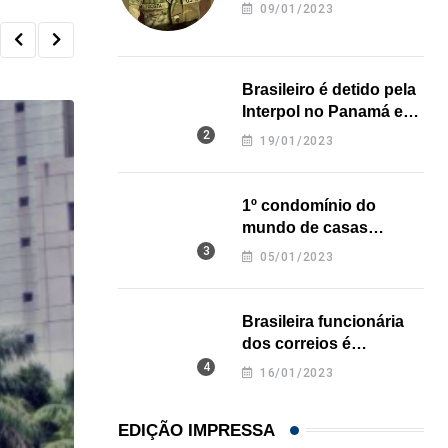
revela onde deixou o
09/01/2023
corpo
Brasileiro é detido pela
Interpol no Panamá e
pode pegar prisão
19/01/2023
perpétua nos EUA
1º condomínio do
mundo de casas
impressas em 3D é
05/01/2023
inaugurado no Texas
Brasileira funcionária
dos correios é
assassinada a facadas
16/01/2023
na Califórnia
EDIÇÃO IMPRESSA