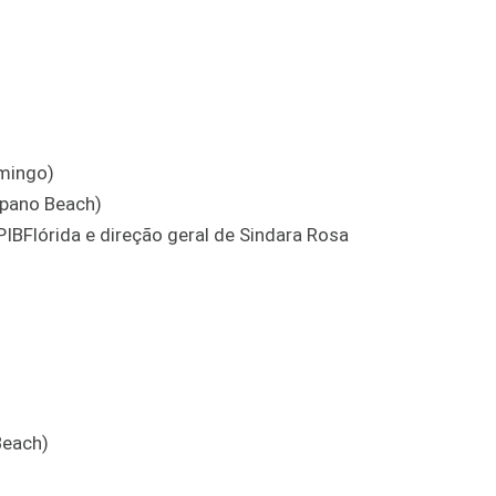
omingo)
mpano Beach)
IBFlórida e direção geral de Sindara Rosa
Beach)