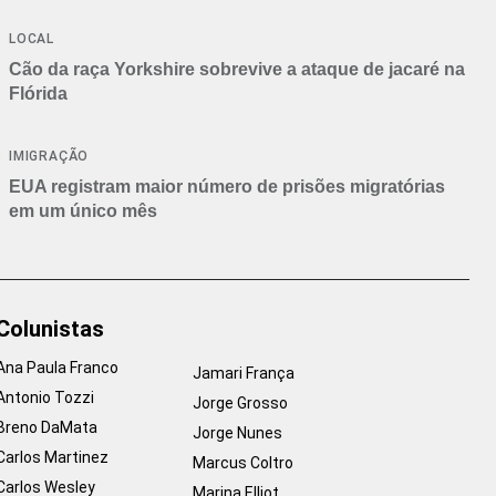
Branca
LOCAL
Cão da raça Yorkshire sobrevive a ataque de jacaré na
Flórida
IMIGRAÇÃO
EUA registram maior número de prisões migratórias
em um único mês
Colunistas
Ana Paula Franco
Jamari França
Antonio Tozzi
Jorge Grosso
Breno DaMata
Jorge Nunes
Carlos Martinez
Marcus Coltro
Carlos Wesley
Marina Elliot