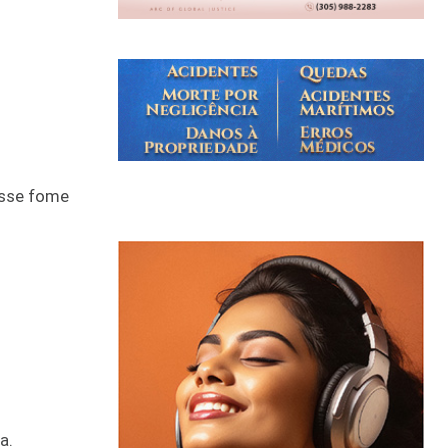
asse fome
a.