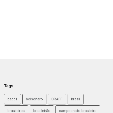
Tags
baccf
bolsonaro
BRAFF
brasil
brasileiros
brasileirão
campeonato brasileiro