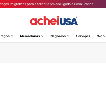
ianças imigrantes para escritório privado ligado à Casa Branca
regos
Mercadorias
Negócios
Serviços
Work