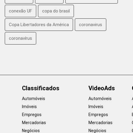
conexão UF
copa do brasil
Copa Libertadores da América
coronavirus
coronavírus
Classificados
VideoAds
Automóveis
Automóveis
Imóveis
Imóveis
Empregos
Empregos
Mercadorias
Mercadorias
Negócios
Negócios