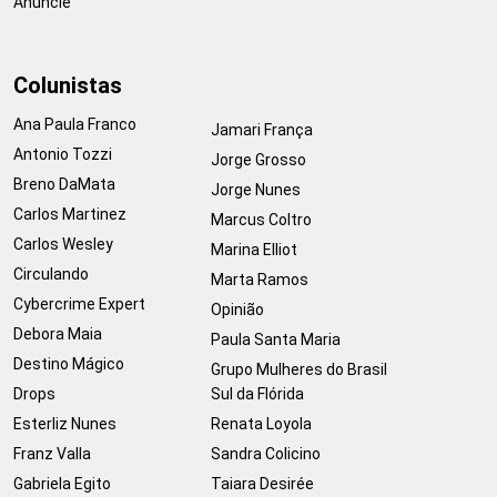
Anuncie
Colunistas
Ana Paula Franco
Jamari França
Antonio Tozzi
Jorge Grosso
Breno DaMata
Jorge Nunes
Carlos Martinez
Marcus Coltro
Carlos Wesley
Marina Elliot
Circulando
Marta Ramos
Cybercrime Expert
Opinião
Debora Maia
Paula Santa Maria
Destino Mágico
Grupo Mulheres do Brasil
Drops
Sul da Flórida
Esterliz Nunes
Renata Loyola
Franz Valla
Sandra Colicino
Gabriela Egito
Taiara Desirée