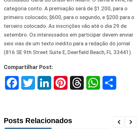
categoria conto. A premiação será de $1.200, para o
primeiro colocado; $600, para o segundo, e $200 para o
terceiro colocado. As inscrições vão até o dia 29 de
setembro. Os interessados em participar devem enviar
seis vias de um texto inédito para a redação do jornal
(816 SE 9th Street Suite E, Deerfield Beach, FL 33441).
Compartilhar Post:
F
T
L
P
T
W
S
a
w
i
i
h
h
h
c
i
n
n
r
a
a
Posts Relacionados
e
t
k
t
e
t
r
b
t
e
e
a
s
e