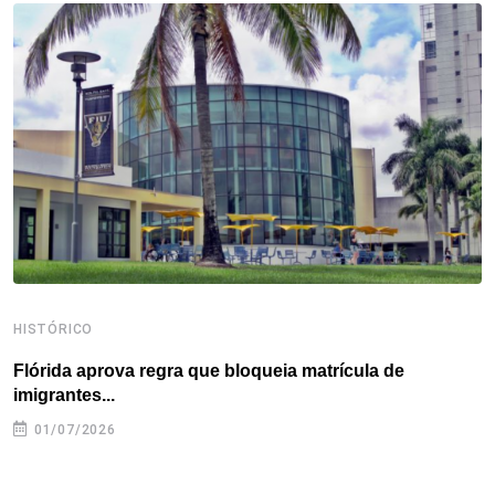
o
e
d
r
d
A
o
r
I
e
s
p
k
n
s
p
t
HISTÓRICO
H
Flórida aprova regra que bloqueia matrícula de
A
imigrantes...
01/07/2026