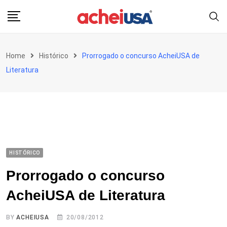
Skip
to
content
Home
Histórico
Prorrogado o concurso AcheiUSA de
Literatura
HISTÓRICO
Prorrogado o concurso
AcheiUSA de Literatura
BY
ACHEIUSA
20/08/2012