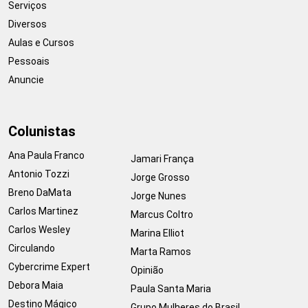
Serviços
Diversos
Aulas e Cursos
Pessoais
Anuncie
Colunistas
Ana Paula Franco
Jamari França
Antonio Tozzi
Jorge Grosso
Breno DaMata
Jorge Nunes
Carlos Martinez
Marcus Coltro
Carlos Wesley
Marina Elliot
Circulando
Marta Ramos
Cybercrime Expert
Opinião
Debora Maia
Paula Santa Maria
Destino Mágico
Grupo Mulheres do Brasil