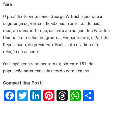
feira.
O presidente americano, George W. Bush, quer que a
segurança seja intensificada nas fronteiras do país,
mas, ao mesmo tempo, salienta a tradição dos Estados
Unidos em receber imigrantes. Enquanto isto, o Partido
Republicano, do presidente Bush, está dividido em
relação ao assunto.
Os hispânicos representam atualmente 15% da
população americana, de acordo com censos.
Compartilhar Post:
F
T
L
P
T
W
S
a
w
i
i
h
h
h