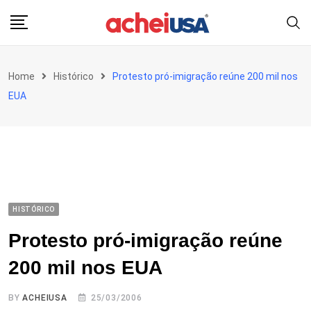
Skip
to
content
Home
Histórico
Protesto pró-imigração reúne 200 mil nos
EUA
HISTÓRICO
Protesto pró-imigração reúne
200 mil nos EUA
BY
ACHEIUSA
25/03/2006