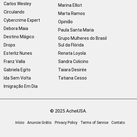
Carlos Wesley
Marina Elliot
Circulando
Marta Ramos
Cybercrime Expert
Opinião
Debora Maia
Paula Santa Maria
Destino Mágico
Grupo Mulheres do Brasil
Drops
Sul da Flórida
Esterliz Nunes
Renata Loyola
Franz Valla
Sandra Colicino
Gabriela Egito
Taiara Desirée
Ida Sem Volta
Tatiana Cesso
Imigração Em Dia
© 2025 AcheiUSA.
Início
Anuncie Grátis
Privacy Policy
Terms of Service
Contato