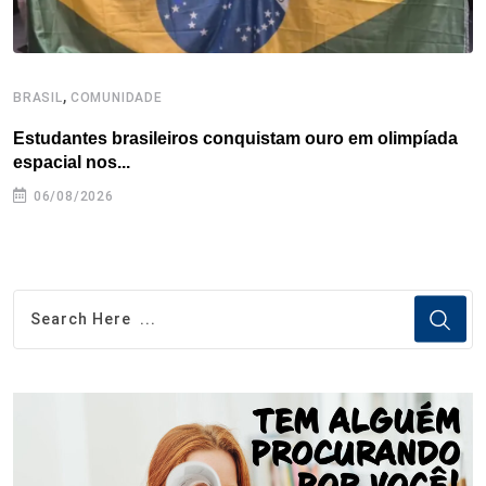
,
BRASIL
COMUNIDADE
C
Estudantes brasileiros conquistam ouro em olimpíada
P
espacial nos...
06/08/2026