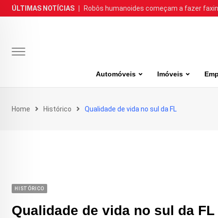
Skip
ÚLTIMAS NOTÍCIAS
|
Robôs humanoides começam a fazer faxina
to
content
Automóveis
Imóveis
Emp
Home
Histórico
Qualidade de vida no sul da FL
HISTÓRICO
Qualidade de vida no sul da FL