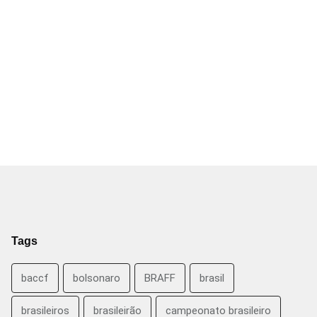
Tags
baccf
bolsonaro
BRAFF
brasil
brasileiros
brasileirão
campeonato brasileiro