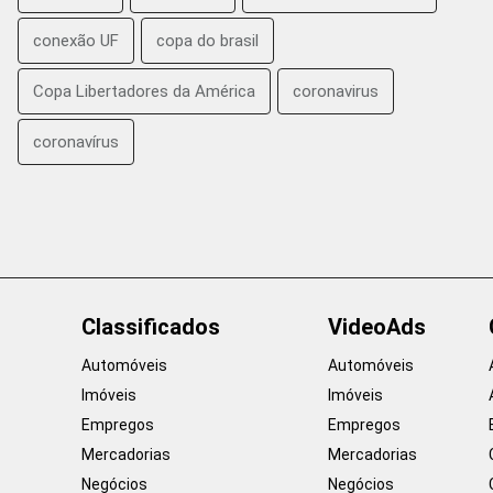
conexão UF
copa do brasil
Copa Libertadores da América
coronavirus
coronavírus
Classificados
VideoAds
Automóveis
Automóveis
Imóveis
Imóveis
Empregos
Empregos
Mercadorias
Mercadorias
Negócios
Negócios