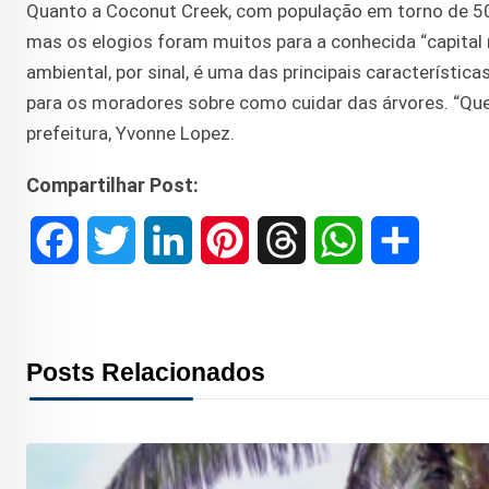
Quanto a Coconut Creek, com população em torno de 50
mas os elogios foram muitos para a conhecida “capital 
ambiental, por sinal, é uma das principais característica
para os moradores sobre como cuidar das árvores. “Que
prefeitura, Yvonne Lopez.
Compartilhar Post:
F
T
L
P
T
W
S
a
w
i
i
h
h
h
c
i
n
n
r
a
a
Posts Relacionados
e
t
k
t
e
t
r
b
t
e
e
a
s
e
o
e
d
r
d
A