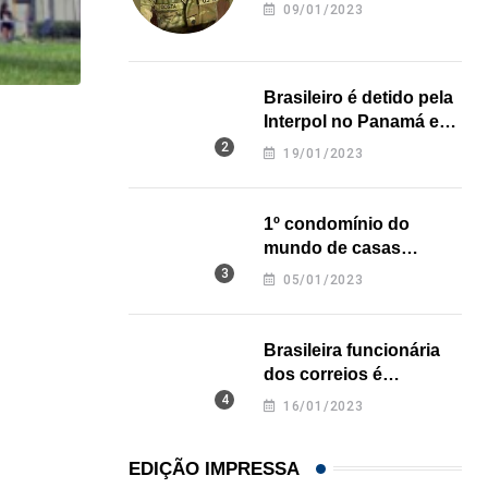
revela onde deixou o
09/01/2023
corpo
Brasileiro é detido pela
Interpol no Panamá e
HISTÓRICO
pode pegar prisão
19/01/2023
perpétua nos EUA
Açaí é reconhecido oficialmente como fruto brasi
21/01/2026
1º condomínio do
mundo de casas
impressas em 3D é
05/01/2023
inaugurado no Texas
Brasileira funcionária
dos correios é
assassinada a facadas
16/01/2023
na Califórnia
EDIÇÃO IMPRESSA