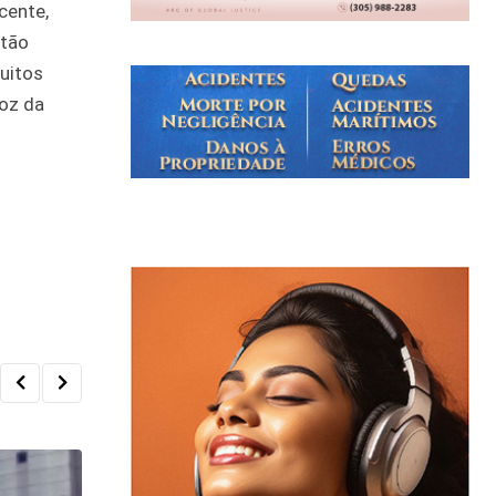
cente,
stão
tuitos
oz da