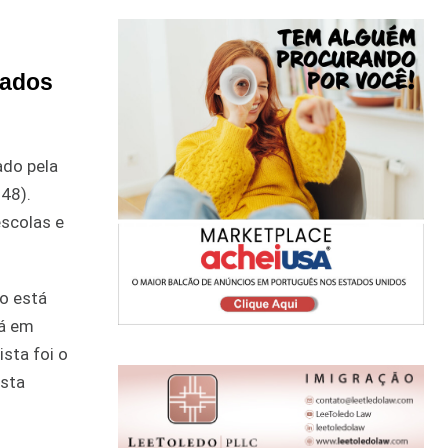
tados
ado pela
 48).
escolas e
o está
tá em
sta foi o
ista