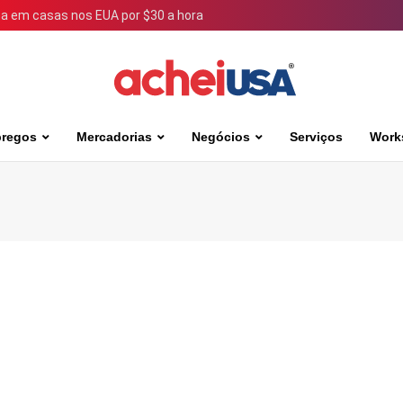
 em casas nos EUA por $30 a hora
regos
Mercadorias
Negócios
Serviços
Work