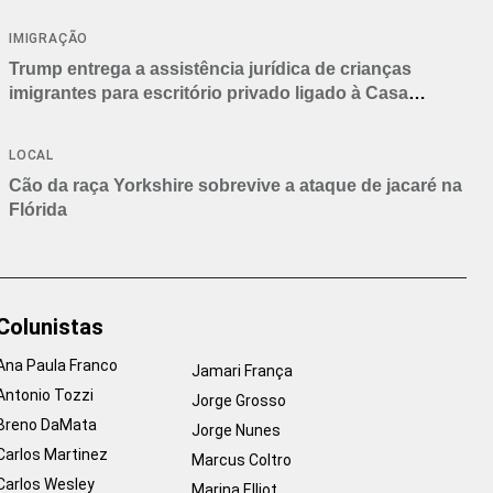
IMIGRAÇÃO
Trump entrega a assistência jurídica de crianças
imigrantes para escritório privado ligado à Casa
Branca
LOCAL
Cão da raça Yorkshire sobrevive a ataque de jacaré na
Flórida
Colunistas
Ana Paula Franco
Jamari França
Antonio Tozzi
Jorge Grosso
Breno DaMata
Jorge Nunes
Carlos Martinez
Marcus Coltro
Carlos Wesley
Marina Elliot