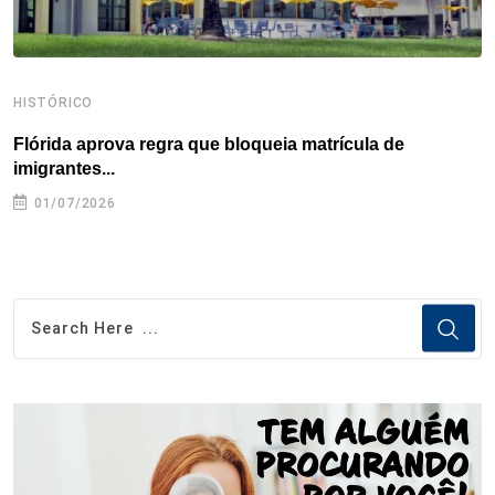
HISTÓRICO
H
Flórida aprova regra que bloqueia matrícula de
A
imigrantes...
01/07/2026