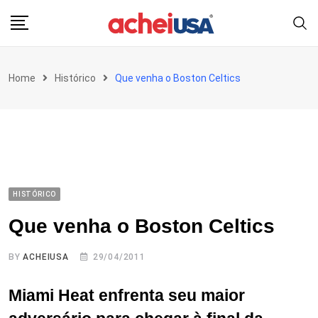
Skip
to
content
Home
Histórico
Que venha o Boston Celtics
HISTÓRICO
Que venha o Boston Celtics
BY
ACHEIUSA
29/04/2011
Miami Heat enfrenta seu maior