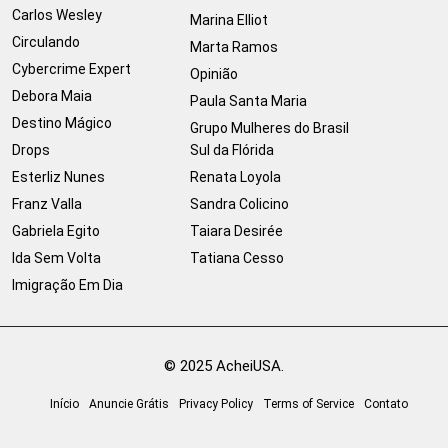
Carlos Wesley
Marina Elliot
Circulando
Marta Ramos
Cybercrime Expert
Opinião
Debora Maia
Paula Santa Maria
Destino Mágico
Grupo Mulheres do Brasil
Drops
Sul da Flórida
Esterliz Nunes
Renata Loyola
Franz Valla
Sandra Colicino
Gabriela Egito
Taiara Desirée
Ida Sem Volta
Tatiana Cesso
Imigração Em Dia
© 2025 AcheiUSA.
Início
Anuncie Grátis
Privacy Policy
Terms of Service
Contato