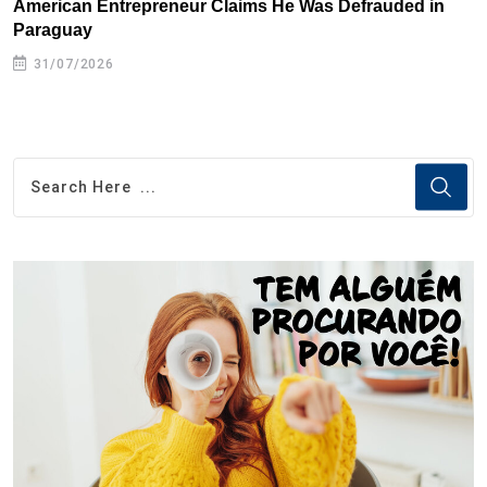
American Entrepreneur Claims He Was Defrauded in
D
Paraguay
31/07/2026