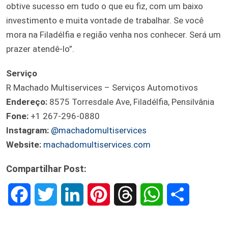
obtive sucesso em tudo o que eu fiz, com um baixo
investimento e muita vontade de trabalhar. Se você
mora na Filadélfia e região venha nos conhecer. Será um
prazer atendê-lo”.
Serviço
R Machado Multiservices – Serviços Automotivos
Endereço:
8575 Torresdale Ave, Filadélfia, Pensilvânia
Fone:
+1 267-296-0880
Instagram:
@machadomultiservices
Website:
machadomultiservices.com
Compartilhar Post:
F
T
L
P
T
W
S
a
w
i
i
h
h
h