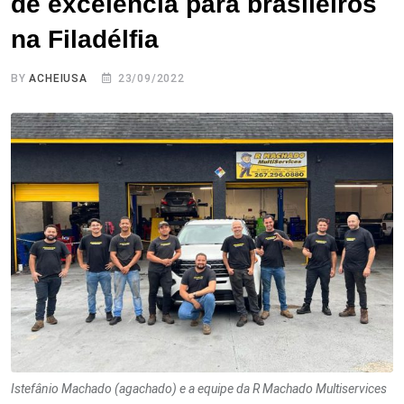
de excelência para brasileiros
na Filadélfia
BY
ACHEIUSA
23/09/2022
Istefânio Machado (agachado) e a equipe da R Machado Multiservices