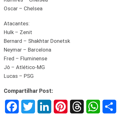
Oscar – Chelsea
Atacantes:
Hulk – Zenit
Bernard – Shakhtar Donetsk
Neymar – Barcelona
Fred – Fluminense
Jô – Atlético-MG
Lucas – PSG
Compartilhar Post:
F
T
L
P
T
W
S
a
w
i
i
h
h
h
c
i
n
n
r
a
a