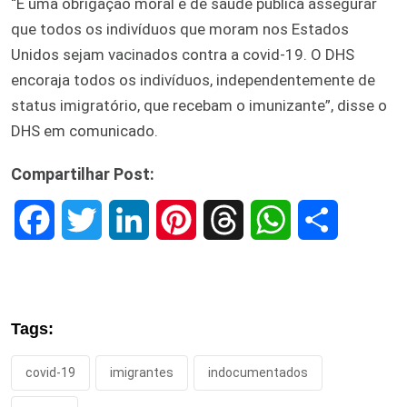
“É uma obrigação moral e de saúde pública assegurar
que todos os indivíduos que moram nos Estados
Unidos sejam vacinados contra a covid-19. O DHS
encoraja todos os indivíduos, independentemente de
status imigratório, que recebam o imunizante”, disse o
DHS em comunicado.
Compartilhar Post:
F
T
L
P
T
W
S
a
w
i
i
h
h
h
c
i
n
n
r
a
a
Tags:
e
t
k
t
e
t
r
covid-19
imigrantes
indocumentados
b
t
e
e
a
s
e