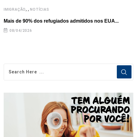
,
,
,
IMIGRAÇÃO
NOTÍCIAS
Mais de 90% dos refugiados admitidos nos EUA...
H
08/04/2026