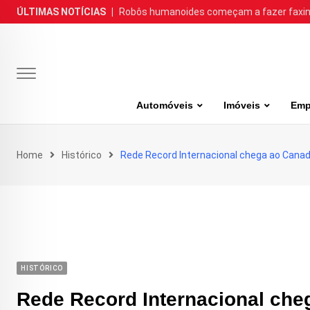
Skip
ÚLTIMAS NOTÍCIAS
|
Robôs humanoides começam a fazer faxina
to
content
Automóveis
Imóveis
Emp
Home
Histórico
Rede Record Internacional chega ao Cana
HISTÓRICO
Rede Record Internacional che