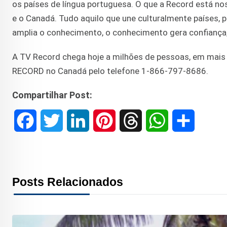
os países de língua portuguesa. O que a Record está n
e o Canadá. Tudo aquilo que une culturalmente países, 
amplia o conhecimento, o conhecimento gera confiança,
A TV Record chega hoje a milhões de pessoas, em mais 
RECORD no Canadá pelo telefone 1-866-797-8686.
Compartilhar Post:
F
T
L
P
T
W
S
a
w
i
i
h
h
h
c
i
n
n
r
a
a
Posts Relacionados
e
t
k
t
e
t
r
b
t
e
e
a
s
e