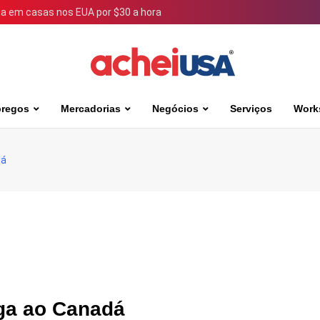
 em casas nos EUA por $30 a hora
regos
Mercadorias
Negócios
Serviços
Work
dá
ga ao Canadá