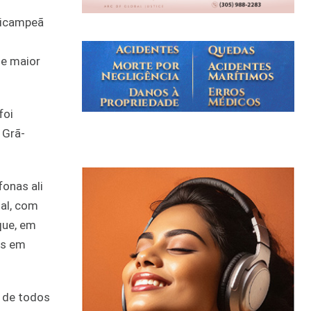
tricampeã
.
de maior
foi
 Grã-
onas ali
ial, com
que, em
os em
e de todos