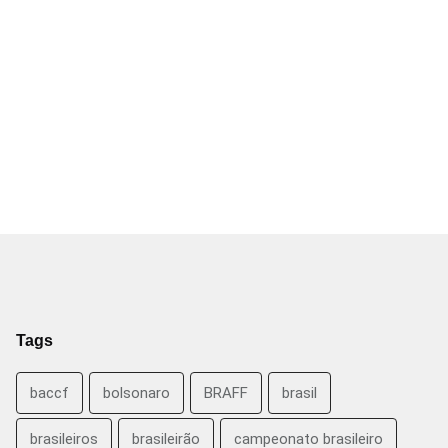
Tags
baccf
bolsonaro
BRAFF
brasil
brasileiros
brasileirão
campeonato brasileiro