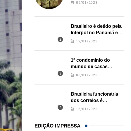
revela onde deixou o
09/01/2023
corpo
Brasileiro é detido pela
Interpol no Panamá e
pode pegar prisão
19/01/2023
perpétua nos EUA
1º condomínio do
mundo de casas
impressas em 3D é
05/01/2023
inaugurado no Texas
Brasileira funcionária
dos correios é
assassinada a facadas
16/01/2023
na Califórnia
EDIÇÃO IMPRESSA