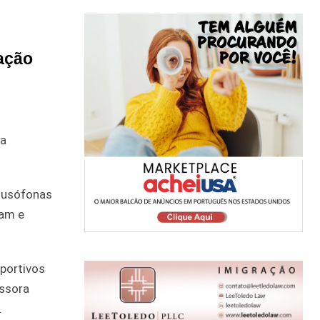
mação
 a
 lusófonas
lam e
portivos
issora
.