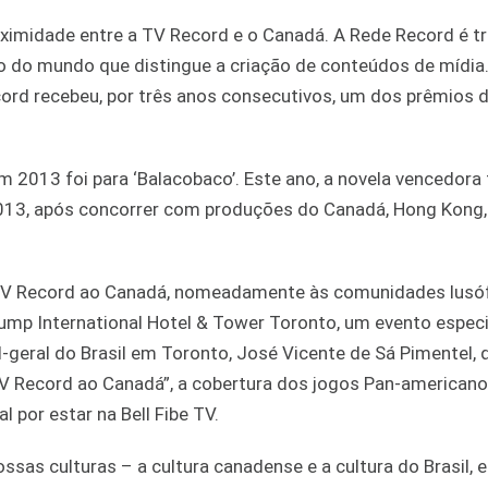
roximidade entre a TV Record e o Canadá. A Rede Record é 
to do mundo que distingue a criação de conteúdos de mídia
ord recebeu, por três anos consecutivos, um dos prêmios 
m 2013 foi para ‘Balacobaco’. Este ano, a novela vencedora 
2013, após concorrer com produções do Canadá, Hong Kong,
a TV Record ao Canadá, nomeadamente às comunidades lusóf
Trump International Hotel & Tower Toronto, um evento espec
l-geral do Brasil em Toronto, José Vicente de Sá Pimentel, 
TV Record ao Canadá”, a cobertura dos jogos Pan-american
 por estar na Bell Fibe TV.
sas culturas – a cultura canadense e a cultura do Brasil, 