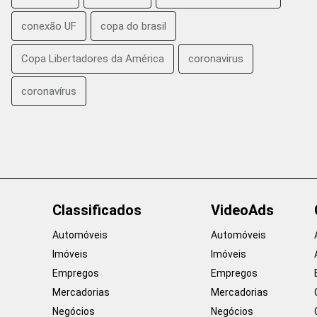
conexão UF
copa do brasil
Copa Libertadores da América
coronavirus
coronavírus
Classificados
VideoAds
Automóveis
Automóveis
Imóveis
Imóveis
Empregos
Empregos
Mercadorias
Mercadorias
Negócios
Negócios