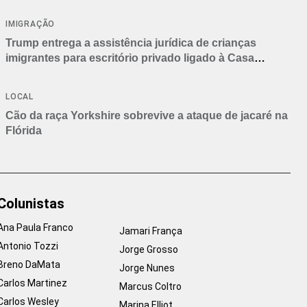
IMIGRAÇÃO
Trump entrega a assistência jurídica de crianças
imigrantes para escritório privado ligado à Casa
Branca
LOCAL
Cão da raça Yorkshire sobrevive a ataque de jacaré na
Flórida
Colunistas
Ana Paula Franco
Jamari França
Antonio Tozzi
Jorge Grosso
Breno DaMata
Jorge Nunes
Carlos Martinez
Marcus Coltro
Carlos Wesley
Marina Elliot